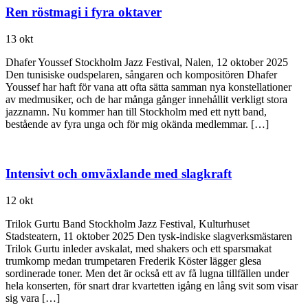
Ren röstmagi i fyra oktaver
13 okt
Dhafer Youssef Stockholm Jazz Festival, Nalen, 12 oktober 2025
Den tunisiske oudspelaren, sångaren och kompositören Dhafer
Youssef har haft för vana att ofta sätta samman nya konstellationer
av medmusiker, och de har många gånger innehållit verkligt stora
jazznamn. Nu kommer han till Stockholm med ett nytt band,
bestående av fyra unga och för mig okända medlemmar. […]
Intensivt och omväxlande med slagkraft
12 okt
Trilok Gurtu Band Stockholm Jazz Festival, Kulturhuset
Stadsteatern, 11 oktober 2025 Den tysk-indiske slagverksmästaren
Trilok Gurtu inleder avskalat, med shakers och ett sparsmakat
trumkomp medan trumpetaren Frederik Köster lägger glesa
sordinerade toner. Men det är också ett av få lugna tillfällen under
hela konserten, för snart drar kvartetten igång en lång svit som visar
sig vara […]