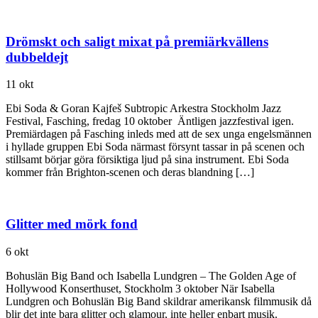
Drömskt och saligt mixat på premiärkvällens
dubbeldejt
11 okt
Ebi Soda & Goran Kajfeš Subtropic Arkestra Stockholm Jazz
Festival, Fasching, fredag 10 oktober Äntligen jazzfestival igen.
Premiärdagen på Fasching inleds med att de sex unga engelsmännen
i hyllade gruppen Ebi Soda närmast försynt tassar in på scenen och
stillsamt börjar göra försiktiga ljud på sina instrument. Ebi Soda
kommer från Brighton-scenen och deras blandning […]
Glitter med mörk fond
6 okt
Bohuslän Big Band och Isabella Lundgren – The Golden Age of
Hollywood Konserthuset, Stockholm 3 oktober När Isabella
Lundgren och Bohuslän Big Band skildrar amerikansk filmmusik då
blir det inte bara glitter och glamour, inte heller enbart musik.