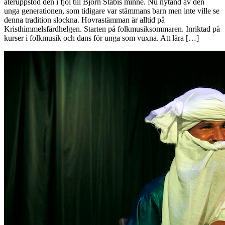
återuppstod den i fjol till Björn Ståbis minne. Nu nytänd av den
unga generationen, som tidigare var stämmans barn men inte ville se
denna tradition slockna. Hovrastämman är alltid på
Kristhimmelsfärdhelgen. Starten på folkmusiksommaren. Inriktad på
kurser i folkmusik och dans för unga som vuxna. Att lära […]