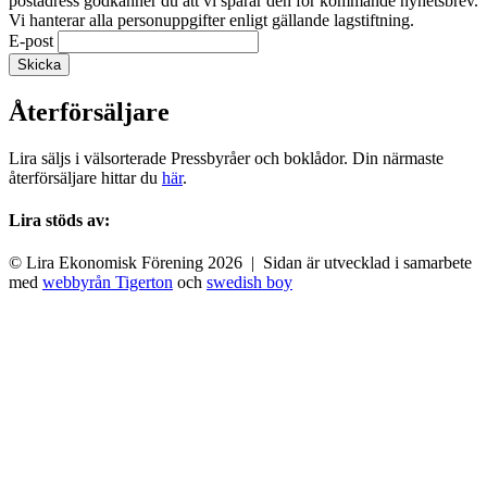
postadress godkänner du att vi sparar den för kommande nyhetsbrev.
Vi hanterar alla personuppgifter enligt gällande lagstiftning.
E-post
Återförsäljare
Lira säljs i välsorterade Pressbyråer och boklådor. Din närmaste
återförsäljare hittar du
här
.
Lira stöds av:
© Lira Ekonomisk Förening 2026 | Sidan är utvecklad i samarbete
med
webbyrån Tigerton
och
swedish boy