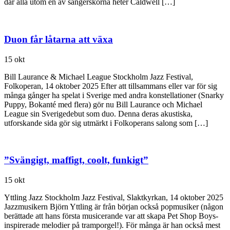
där alla utom en av sångerskorna heter Caldwell […]
Duon får låtarna att växa
15 okt
Bill Laurance & Michael League Stockholm Jazz Festival,
Folkoperan, 14 oktober 2025 Efter att tillsammans eller var för sig
många gånger ha spelat i Sverige med andra konstellationer (Snarky
Puppy, Bokanté med flera) gör nu Bill Laurance och Michael
League sin Sverigedebut som duo. Denna deras akustiska,
utforskande sida gör sig utmärkt i Folkoperans salong som […]
”Svängigt, maffigt, coolt, funkigt”
15 okt
Yttling Jazz Stockholm Jazz Festival, Slaktkyrkan, 14 oktober 2025
Jazzmusikern Björn Yttling är från början också popmusiker (någon
berättade att hans första musicerande var att skapa Pet Shop Boys-
inspirerade melodier på tramporgel!). För många är han också mest