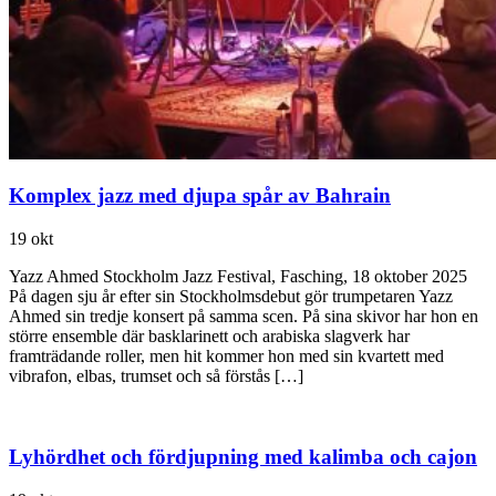
Komplex jazz med djupa spår av Bahrain
19 okt
Yazz Ahmed Stockholm Jazz Festival, Fasching, 18 oktober 2025
På dagen sju år efter sin Stockholmsdebut gör trumpetaren Yazz
Ahmed sin tredje konsert på samma scen. På sina skivor har hon en
större ensemble där basklarinett och arabiska slagverk har
framträdande roller, men hit kommer hon med sin kvartett med
vibrafon, elbas, trumset och så förstås […]
Lyhördhet och fördjupning med kalimba och cajon