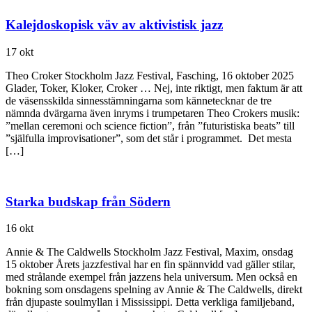
Kalejdoskopisk väv av aktivistisk jazz
17 okt
Theo Croker Stockholm Jazz Festival, Fasching, 16 oktober 2025
Glader, Toker, Kloker, Croker … Nej, inte riktigt, men faktum är att
de väsensskilda sinnesstämningarna som kännetecknar de tre
nämnda dvärgarna även inryms i trumpetaren Theo Crokers musik:
”mellan ceremoni och science fiction”, från ”futuristiska beats” till
”själfulla improvisationer”, som det står i programmet. Det mesta
[…]
Starka budskap från Södern
16 okt
Annie & The Caldwells Stockholm Jazz Festival, Maxim, onsdag
15 oktober Årets jazzfestival har en fin spännvidd vad gäller stilar,
med strålande exempel från jazzens hela universum. Men också en
bokning som onsdagens spelning av Annie & The Caldwells, direkt
från djupaste soulmyllan i Mississippi. Detta verkliga familjeband,