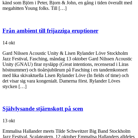
känd som Björn i Peter, Bjorn & John, en gång i tiden överallt med
megahitten Young folks. Till […]
Från ambient till frijazziga eruptioner
14 okt
Gard Nilssen Acoustic Unity & Lisen Rylander Löve Stockholm
Jazz Festival, Fasching, måndag 13 oktober Gard Nilssen Acoustic
Unity (GNAU) firar nysläpp (Great intentions, recenserad i Liras
höstnummer) och tioårsjubileum på Fasching i en tandemkonsert
med lika skivaktuella Lisen Rylander Löve (In fields of time) och
det visar sig vara kongenialt. Damerna först. Rylander Löves
stycken […]
Självlysande stjärnskott på scen
13 okt
Emmalisa Hallander meets Tilde Schweitzer Big Band Stockholm
Jazz Festival, Scalateatern, 12 oktober Emmalisa Hallanders alldeles