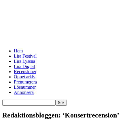
Hem
Lira Festival
Lira Lyssna
Lira Digital
Recensioner
Öppet arkiv
Prenumerera
Lösnummer
Annonsera
Redaktionsbloggen: ‘Konsertrecension’