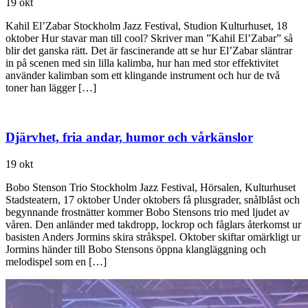
19 okt
Kahil El’Zabar Stockholm Jazz Festival, Studion Kulturhuset, 18
oktober Hur stavar man till cool? Skriver man ”Kahil El’Zabar” så
blir det ganska rätt. Det är fascinerande att se hur El’Zabar släntrar
in på scenen med sin lilla kalimba, hur han med stor effektivitet
använder kalimban som ett klingande instrument och hur de två
toner han lägger […]
Djärvhet, fria andar, humor och vårkänslor
19 okt
Bobo Stenson Trio Stockholm Jazz Festival, Hörsalen, Kulturhuset
Stadsteatern, 17 oktober Under oktobers få plusgrader, snålblåst och
begynnande frostnätter kommer Bobo Stensons trio med ljudet av
våren. Den anländer med takdropp, lockrop och fåglars återkomst ur
basisten Anders Jormins skira stråkspel. Oktober skiftar omärkligt ur
Jormins händer till Bobo Stensons öppna klangläggning och
melodispel som en […]