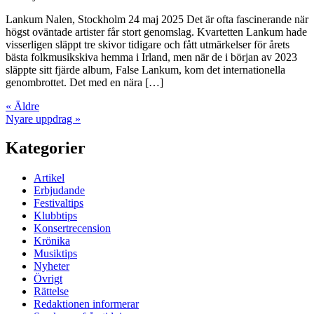
Lankum Nalen, Stockholm 24 maj 2025 Det är ofta fascinerande när
högst oväntade artister får stort genomslag. Kvartetten Lankum hade
visserligen släppt tre skivor tidigare och fått utmärkelser för årets
bästa folkmusikskiva hemma i Irland, men när de i början av 2023
släppte sitt fjärde album, False Lankum, kom det internationella
genombrottet. Det med en nära […]
« Äldre
Nyare uppdrag »
Kategorier
Artikel
Erbjudande
Festivaltips
Klubbtips
Konsertrecension
Krönika
Musiktips
Nyheter
Övrigt
Rättelse
Redaktionen informerar