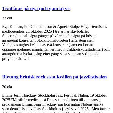
Tradlåtar på nya (och gamla) vis
22 okt
Egil Kalman, Per Gudmundson & Agneta Stolpe Hägerstensåsens
medborgarhus 21 oktober 2025 I tre år har skivbolaget
Supertraditional några gånger på våren och några på hösten
arrangerat konserter i Stockholmsförorten Hägerstensåsen.
Vanligtvis utgörs kvällen av två konserter (samt en kortare
öppningsspelning, många gånger med musikhögskolestudenter) och
arrangörerna lyckas gång efter gång sätta samman spännande
program där […]
Blytung brittisk rock sista kvällen på jazzfestivalen
20 okt
Emma-Jean Thackray Stockholm Jazz Festival, Nalen, 19 oktober
2025 ”Musik är medicin, så låt oss ta medicinen tillsammans”,
proklamerar Emma-Jean Thackray när hon äntrar Nalens anrika
scen denna sista kväll av Stockholms jazzfestival 2025. Men inte är