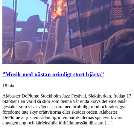
”Musik med nästan orimligt stort hjärta”
18 okt
Alabaster DePlume Stockholm Jazz Festival, Slaktkyrkan, fredag 17
oktober I en värld så skör som denna vår enda krävs det emellanåt
gestalter som visar vägen – som med orubbligt mod och rakryggat
föredöme inte skyr orättvisorna eller skräder orden. Alabaster
DePlume är just en sådan figur: en barrikadernas spelevink vars
engagemang och kärleksfulla förhållningssätt till snart […]