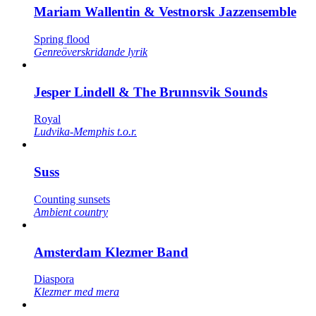
Mariam Wallentin & Vestnorsk Jazzensemble
Spring flood
Genreöverskridande lyrik
Jesper Lindell & The Brunnsvik Sounds
Royal
Ludvika-Memphis t.o.r.
Suss
Counting sunsets
Ambient country
Amsterdam Klezmer Band
Diaspora
Klezmer med mera