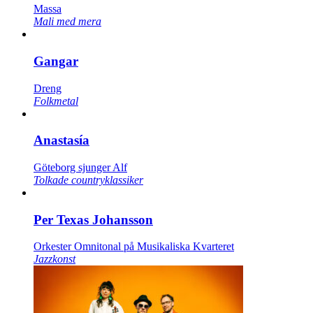
Massa
Mali med mera
Gangar
Dreng
Folkmetal
Anastasía
Göteborg sjunger Alf
Tolkade countryklassiker
Per Texas Johansson
Orkester Omnitonal på Musikaliska Kvarteret
Jazzkonst