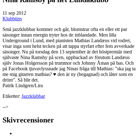
11 sep 2012
Klubbtips
Små jazzklubbar kommer och går, blomstrar ofta en eller ett par
säsonger innan energin tryter hos de inblandade. Men lilla
Underground i Lund, med pianisten Mathias Landæus vid rodret,
visar inga som helst tecken på att tappa styrfart efter fem avverkade
säsonger. Nu på torsdag den 13 september är det höstpremiär med
självaste Nina Ramsby på scen, uppbackad av förutom Landæus
själv Jonas Holgersson på trummor och Johnny Åman på bas. Och
på Facebook tjuvavlyssnade jag Ninas fråga till Mathias: ”ska jag ta
me mig gitarren mathias? ♥ den är ny (begagnad) och låter som en
dröm”. Så blir det.
Patrik Lindgren/Lira
Etiketter:
Jazzklubbar
-->
Skivrecensioner