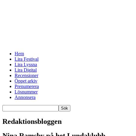
Hem
Lira Festival
Lira Lyssna
Lira Digital
Recensioner
Öppet arkiv
Prenumerera
Lösnummer
Annonsera
Redaktionsbloggen
Nina Ramsby på het Lundaklubb