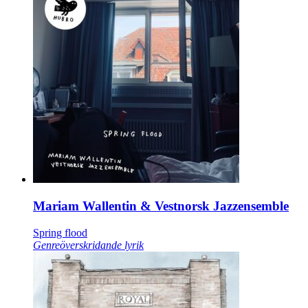
Mariam Wallentin & Vestnorsk Jazzensemble
Spring flood
Genreöverskridande lyrik