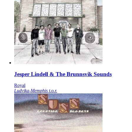
Jesper Lindell & The Brunnsvik Sounds
Royal
Ludvika-Memphis t.o.r.