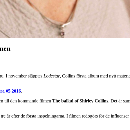
lmen
nu. I november släpptes
Lodestar
, Collins första album med nytt materi
ira #5 2016
.
ern till den kommande filmen
The ballad of Shirley Collins
. Det är sa
e år efter de första inspelningarna. I filmen redogörs för de influense