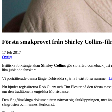
Första smakprovet från Shirley Collins-fi
17 feb 2017
Övrigt
Brittiska folksångerskan
Shirley Collins
gör storartad comeback just 
lika jublande fanskara.
Vi porträtterade denna länge förbisedda stjärna i vårt förra nummer,
L
Nu bjuder regissörerna Rob Curry och Tim Plester på den första teas
om den traditionella engelska Morrisdansen.
Den långfilmslånga dokumentären närmar sig slutklippningen, mer än tr
sångrösten och hennes återkomst.