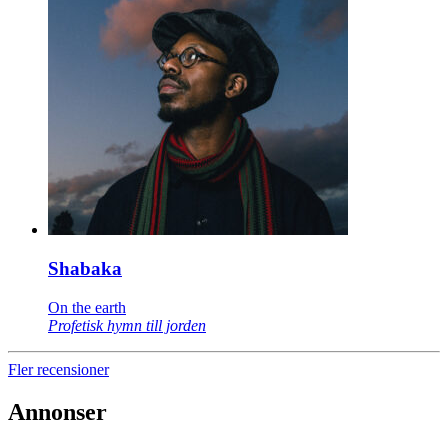
Shabaka
On the earth
Profetisk hymn till jorden
Fler recensioner
Annonser