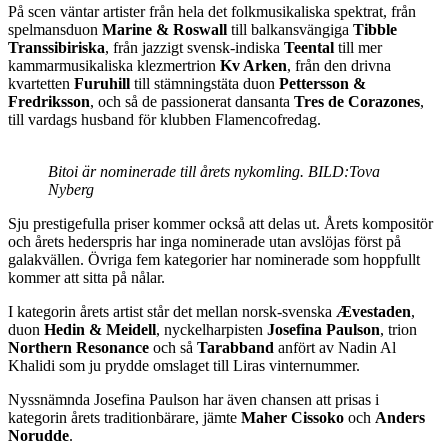
På scen väntar artister från hela det folkmusikaliska spektrat, från
spelmansduon
Marine & Roswall
till balkansvängiga
Tibble
Transsibiriska
, från jazzigt svensk-indiska
Teental
till mer
kammarmusikaliska klezmertrion
Kv Arken
, från den drivna
kvartetten
Furuhill
till stämningstäta duon
Pettersson &
Fredriksson
, och så de passionerat dansanta
Tres de Corazones
,
till vardags husband för klubben Flamencofredag.
Bitoi är nominerade till årets nykomling. BILD:Tova
Nyberg
Sju prestigefulla priser kommer också att delas ut. Årets kompositör
och årets hederspris har inga nominerade utan avslöjas först på
galakvällen. Övriga fem kategorier har nominerade som hoppfullt
kommer att sitta på nålar.
I kategorin årets artist står det mellan norsk-svenska
Ævestaden
,
duon
Hedin & Meidell
, nyckelharpisten
Josefina Paulson
, trion
Northern Resonance
och så
Tarabband
anfört av Nadin Al
Khalidi som ju prydde omslaget till Liras vinternummer.
Nyssnämnda Josefina Paulson har även chansen att prisas i
kategorin årets traditionbärare, jämte
Maher Cissoko
och
Anders
Norudde
.