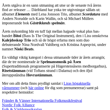
Årets utgåva är en sann utmaning att utse ur de senaste två årens
flod av releaser … Däribland har ynka tre utgivningar sållats ut:
albumet
Elements
med Lena Jonsson Trio, albumet
Scordatura
med
Anders Norudde och Karin Wallin, och så Michael Müllers
imponerande bok
Gästriklands spelmän
.
Årets nykomling blir en tuff fajt mellan hajpade vokal plus bas-
bandet
Bitoi
(Bass Is The Original Instrument), den i Lira omskrivna
Kalejdoskop
Trio
och så de högst erfarna men som duo
debuterande Nina Nordvall Vahlberg och Kristina Aspeqvist, under
namnet
Nioki Beats
.
En väldigt viktig kategori i dessa utmanande tider är årets arrangör,
där de tre nominerade är
Spelmansmusik på Åsen
(Supertraditionals programserie på Hägerstensåsens medborgarhus),
Risetstämman
(vid Toftans strand i Dalarna) och den ifjol
återuppståndna
Hovrastämman
.
Mer om allt detta finns prydligt samlat i
Liras högaktuella
vårnummer
(och
här online
för dig som prenumererar) samt på
respektive hemsidor:
Fränder & Vänner Internationella Folkmusikfestival
Nordic Folk Alliance
Folk & Världsmusikgalan