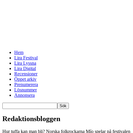
Hem
Lira Festival
Lira Lyssna
Lira Digital
Recensioner
Öppet arkiv
Prenumerera
Lösnummer
Annonsera
Redaktionsbloggen
Hur tuffa kan man bli? Norska folkrockarna Mío spelar på festivalen