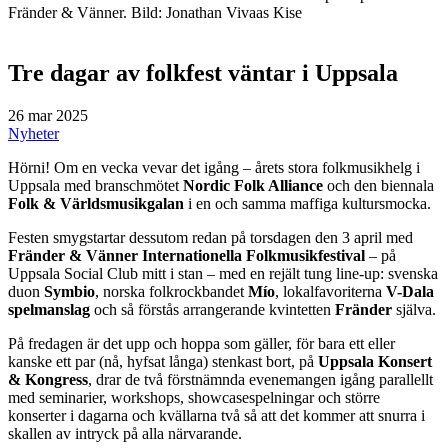
Fränder & Vänner. Bild: Jonathan Vivaas Kise
Tre dagar av folkfest väntar i Uppsala
26 mar 2025
Nyheter
Hörni! Om en vecka vevar det igång – årets stora folkmusikhelg i
Uppsala med branschmötet
Nordic Folk Alliance
och den biennala
Folk & Världsmusikgalan
i en och samma maffiga kultursmocka.
Festen smygstartar dessutom redan på torsdagen den 3 april med
Fränder & Vänner Internationella Folkmusikfestival
– på
Uppsala Social Club mitt i stan – med en rejält tung line-up: svenska
duon
Symbio
, norska folkrockbandet
Mío
, lokalfavoriterna
V-Dala
spelmanslag
och så förstås arrangerande kvintetten
Fränder
själva.
På fredagen är det upp och hoppa som gäller, för bara ett eller
kanske ett par (nå, hyfsat långa) stenkast bort, på
Uppsala Konsert
& Kongress
, drar de två förstnämnda evenemangen igång parallellt
med seminarier, workshops, showcasespelningar och större
konserter i dagarna och kvällarna två så att det kommer att snurra i
skallen av intryck på alla närvarande.