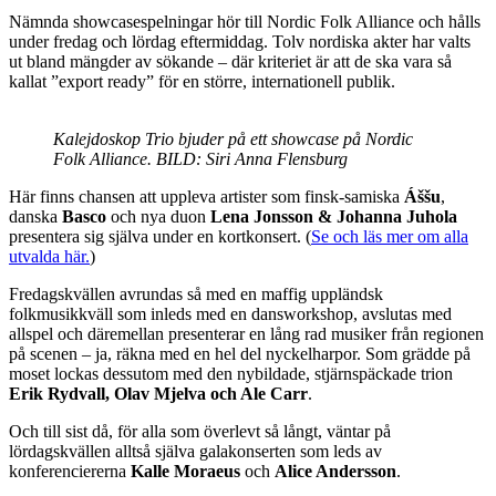
Nämnda showcasespelningar hör till Nordic Folk Alliance och hålls
under fredag och lördag eftermiddag. Tolv nordiska akter har valts
ut bland mängder av sökande – där kriteriet är att de ska vara så
kallat ”export ready” för en större, internationell publik.
Kalejdoskop Trio bjuder på ett showcase på Nordic
Folk Alliance. BILD: Siri Anna Flensburg
Här finns chansen att uppleva artister som finsk-samiska
Áššu
,
danska
Basco
och nya duon
Lena Jonsson & Johanna Juhola
presentera sig själva under en kortkonsert. (
Se och läs mer om alla
utvalda här.
)
Fredagskvällen avrundas så med en maffig uppländsk
folkmusikkväll som inleds med en dansworkshop, avslutas med
allspel och däremellan presenterar en lång rad musiker från regionen
på scenen – ja, räkna med en hel del nyckelharpor. Som grädde på
moset lockas dessutom med den nybildade, stjärnspäckade trion
Erik Rydvall, Olav Mjelva och Ale Carr
.
Och till sist då, för alla som överlevt så långt, väntar på
lördagskvällen alltså själva galakonserten som leds av
konferenciererna
Kalle Moraeus
och
Alice Andersson
.