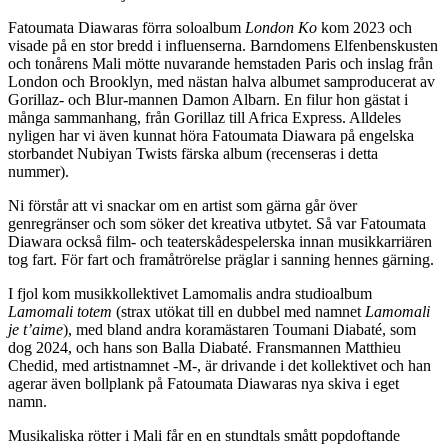
Fatoumata Diawaras förra soloalbum
London Ko
kom 2023 och
visade på en stor bredd i influenserna. Barndomens Elfenbenskusten
och tonårens Mali mötte nuvarande hemstaden Paris och inslag från
London och Brooklyn, med nästan halva albumet samproducerat av
Gorillaz- och Blur-mannen Damon Albarn. En filur hon gästat i
många sammanhang, från Gorillaz till Africa Express. Alldeles
nyligen har vi även kunnat höra Fatoumata Diawara på engelska
storbandet Nubiyan Twists färska album (recenseras i detta
nummer).
Ni förstår att vi snackar om en artist som gärna går över
genregränser och som söker det kreativa utbytet. Så var Fatoumata
Diawara också film- och teaterskådespelerska innan musikkarriären
tog fart. För fart och framåtrörelse präglar i sanning hennes gärning.
I fjol kom musikkollektivet Lamomalis andra studioalbum
Lamomali totem
(strax utökat till en dubbel med namnet
Lamomali
je t’aime
), med bland andra koramästaren Toumani Diabaté, som
dog 2024, och hans son Balla Diabaté. Fransmannen Matthieu
Chedid, med artistnamnet -M-, är drivande i det kollektivet och han
agerar även bollplank på Fatoumata Diawaras nya skiva i eget
namn.
Musikaliska rötter i Mali får en en stundtals smått popdoftande