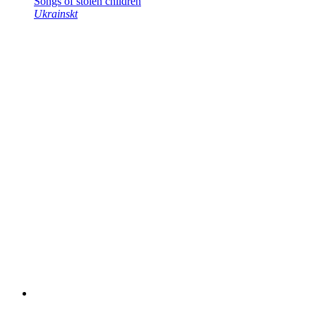
Songs of stolen children
Ukrainskt