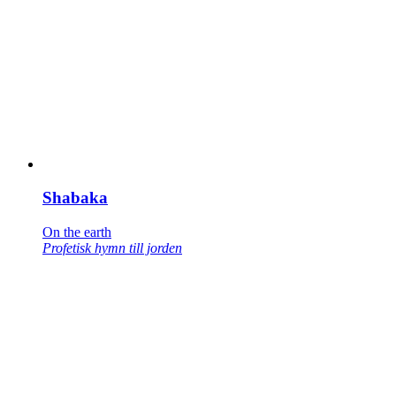
Shabaka
On the earth
Profetisk hymn till jorden