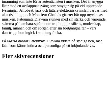
inramning som inte förtar autenticiteten i musiken. Det är snygga
låtar med ett avslappnat sväng som smyger sig på vid upprepade
lyssningar. Afrobeat, jazz och lättare elektroniska inslag varvas med
akustiskt lugn, och Monsieur Chedids gitarrer bär upp mycket av
musiken. Fatoumata Diawara sjunger med sin starka och varierade
stämma på bambara-språket om tro, hopp, resiliens, moderskap,
familj, minnen och om sorgen efter sin bortgångna far – vars
danstrupp hon ingick i som ung flicka.
På
Massa
dansar Fatoumata Diawara vidare på stadiga ben, med
låtar som känns intima och personliga på ett inbjudande vis.
Fler skivrecensioner