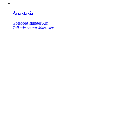
Anastasía
Göteborg sjunger Alf
Tolkade countryklassiker