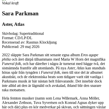
Vokal kraft
Sara Parkman
Aster, Atlas
Skivbolag: Supertraditional
Format: CD/LP/DL
Recenserad av: Rasmus Klockljung
Publicerad:
29 maj 2026
2022 släppte Sara Parkman sitt senaste egna album
Eros agape
philia
och året därpå tillsammans med Maria W Horn det magnifika
Funeral folk
, och har därefter i några år turnerat med bägge två, det
sistnämnda framför allt utomlands. På nya
Aster, Atlas
kan stundtals
höras spår från tyngden i
Funeral folk
, men till stor del är albumet
akustiskt, och de elektroniska beats som tidigare varit rätt vanliga i
Parkmans musik är här nästan helt frånvarande. Det innebär dock
inte alltid att den är lågmäld och avskalad, ibland blir den snarare
raka motsatsen.
Hela femton musiker (namn som Lena Willemark, Anna Möller,
Alexander Zethson, Tuva Syvertsen och Konrad Agnas dyker upp
här och där) plus en kör medverkar på skivan, och sättningen växlar