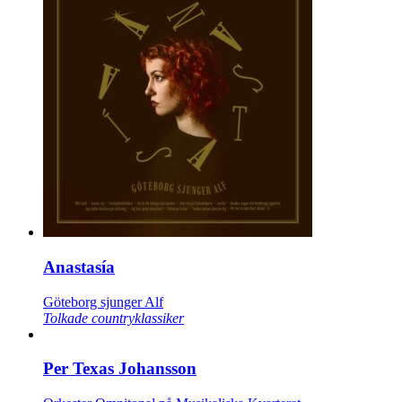
Anastasía
Göteborg sjunger Alf
Tolkade countryklassiker
Per Texas Johansson