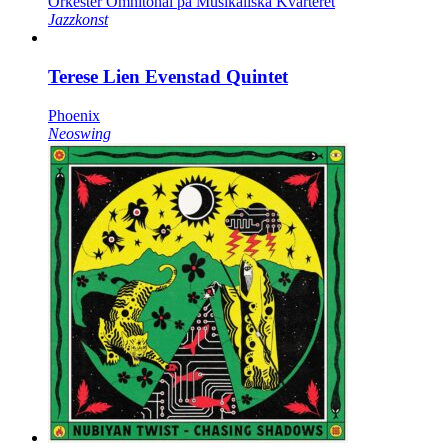
Orkester Omnitonal på Musikaliska Kvarteret
Jazzkonst
Terese Lien Evenstad Quintet
Phoenix
Neoswing