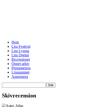
Hem
Lira Festival
Lira Lyssna
Lira Digital
Recensioner
Öppet arkiv
Prenumerera
Lösnummer
Annonsera
Skivrecension