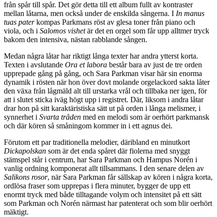
från spår till spår. Det gör detta till ett album fullt av kontraster
mellan låtarna, men också under de enskilda sångerna. I
In manus
tuas pater
kompas Parkmans röst av glesa toner från piano och
viola, och i
Salomos vishet
är det en orgel som får upp alltmer tryck
bakom den intensiva, nästan rabblande sången.
Medan några låtar har riktigt långa texter har andra ytterst korta.
Texten i avslutande
Ora et labora
består bara av just de tre orden
upprepade gång på gång, och Sara Parkman visar här sin enorma
dynamik i rösten när hon över dovt molande orgelackord sakta låter
den växa från lågmäld alt till urstarka vrål och tillbaka ner igen, för
att i slutet sticka iväg högt upp i registret. Där, liksom i andra låtar
drar hon på sitt karaktäristiska sätt ut på orden i långa melismer, i
synnerhet i
Svarta tråden
med en melodi som är oerhört parkmansk
och där kören så småningom kommer in i ett agnus dei.
Förutom ett par traditionella melodier, däribland en minutkort
Dickapolskan
som är det enda spåret där fiolerna med snyggt
stämspel står i centrum, har Sara Parkman och Hampus Norén i
vanlig ordning komponerat allt tillsammans. I den senare delen av
Salikons rosor
, när Sara Parkman får sällskap av kören i några korta,
ordlösa fraser som upprepas i flera minuter, bygger de upp ett
enormt tryck med både tilltagande volym och intensitet på ett sätt
som Parkman och Norén närmast har patenterat och som blir oerhört
mäktigt.