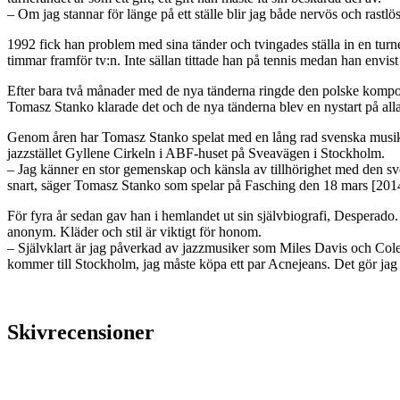
– Om jag stannar för länge på ett ställe blir jag både nervös och rastlös
1992 fick han problem med sina tänder och tvingades ställa in en turné
timmar framför tv:n. Inte sällan tittade han på tennis medan han envist s
Efter bara två månader med de nya tänderna ringde den polske komposi
Tomasz Stanko klarade det och de nya tänderna blev en nystart på alla
Genom åren har Tomasz Stanko spelat med en lång rad svenska musike
jazzstället Gyllene Cirkeln i ABF-huset på Sveavägen i Stockholm.
– Jag känner en stor gemenskap och känsla av tillhörighet med den sv
snart, säger Tomasz Stanko som spelar på Fasching den 18 mars [201
För fyra år sedan gav han i hemlandet ut sin självbiografi, Desperado
anonym. Kläder och stil är viktigt för honom.
– Självklart är jag påverkad av jazzmusiker som Miles Davis och Col
kommer till Stockholm, jag måste köpa ett par Acnejeans. Det gör jag a
Skivrecensioner