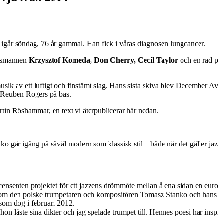
igår söndag, 76 år gammal. Han fick i våras diagnosen lungcancer.
ndsmannen
Krzysztof Komeda, Don Cherry, Cecil Taylor
och en rad 
usik av ett luftigt och finstämt slag. Hans sista skiva blev December
 Reuben Rogers på bas.
rtin Röshammar, en text vi återpublicerar här nedan.
går igång på såväl modern som klassisk stil – både när det gäller jazz
censenten projektet för ett jazzens drömmöte mellan å ena sidan en eur
 om den polske trumpetaren och kompositören Tomasz Stanko och hans 
 som dog i februari 2012.
on läste sina dikter och jag spelade trumpet till. Hennes poesi har in