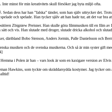
. Inte minst för min kreativitets skull försöker jag byta miljö ofta.
. Sedan dess har han ”falska” tänder, som han själv uttrycker det. Trots
pelade och spelade. Han tycker själv att han hade tur, att det var bra att 
tören Zbigniew Preisner. Han skulle göra filmmusiken till en film av 
 sätt och vis. Han slutade med droger, slutade dricka alkohol och slutad
r, däribland Bobo Stenson, Anders Jormin, Palle Danielsson och Bernt
enska musiken och de svenska musikerna. Och så är min syster gift med 
4]
. Hemma i Polen är han – vars look är som en kaxigare version av Elvis
eman Hawkins, som tyckte om skräddarsydda kostymer. Jag tycker om at
lltid!