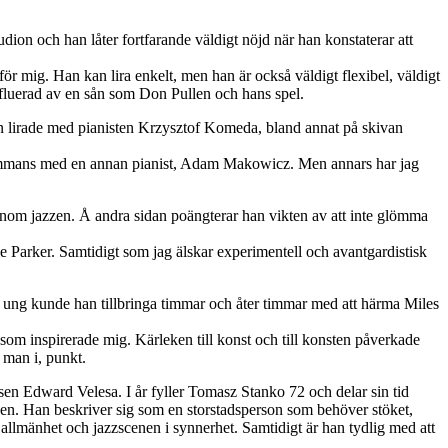
dion och han låter fortfarande väldigt nöjd när han konstaterar att
r mig. Han kan lira enkelt, men han är också väldigt flexibel, väldigt
influerad av en sån som Don Pullen och hans spel.
an lirade med pianisten Krzysztof Komeda, bland annat på skivan
sammans med en annan pianist, Adam Makowicz. Men annars har jag
 inom jazzen. Å andra sidan poängterar han vikten av att inte glömma
arker. Samtidigt som jag älskar experimentell och avantgardistisk
 ung kunde han tillbringa timmar och åter timmar med att härma Miles
som inspirerade mig. Kärleken till konst och till konsten påverkade
 man i, punkt.
 Edward Velesa. I år fyller Tomasz Stanko 72 och delar sin tid
n. Han beskriver sig som en storstadsperson som behöver stöket,
allmänhet och jazzscenen i synnerhet. Samtidigt är han tydlig med att