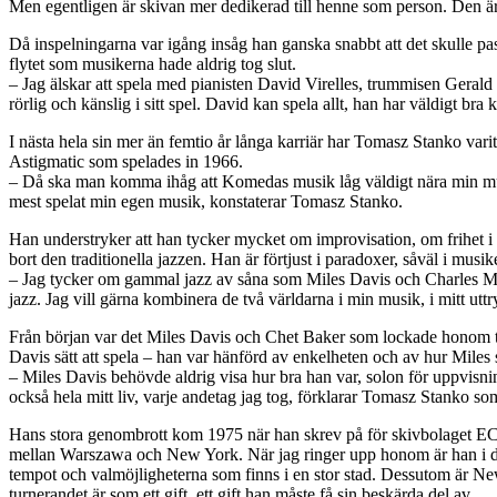
Men egentligen är skivan mer dedikerad till henne som person. Den är 
Då inspelningarna var igång insåg han ganska snabbt att det skulle pass
flytet som musikerna hade aldrig tog slut.
– Jag älskar att spela med pianisten David Virelles, trummisen Gerald
rörlig och känslig i sitt spel. David kan spela allt, han har väldigt 
I nästa hela sin mer än femtio år långa karriär har Tomasz Stanko va
Astigmatic som spelades in 1966.
– Då ska man komma ihåg att Komedas musik låg väldigt nära min mu
mest spelat min egen musik, konstaterar Tomasz Stanko.
Han understryker att han tycker mycket om improvisation, om frihet i 
bort den traditionella jazzen. Han är förtjust i paradoxer, såväl i musik
– Jag tycker om gammal jazz av såna som Miles Davis och Charles Mi
jazz. Jag vill gärna kombinera de två världarna i min musik, i mitt uttr
Från början var det Miles Davis och Chet Baker som lockade honom ti
Davis sätt att spela – han var hänförd av enkelheten och av hur Miles s
– Miles Davis behövde aldrig visa hur bra han var, solon för uppvisni
också hela mitt liv, varje andetag jag tog, förklarar Tomasz Stanko so
Hans stora genombrott kom 1975 när han skrev på för skivbolaget EC
mellan Warszawa och New York. När jag ringer upp honom är han i de
tempot och valmöjligheterna som finns i en stor stad. Dessutom är New 
turnerandet är som ett gift, ett gift han måste få sin beskärda del av.