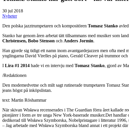
30 jul 2018
Nyheter
Den polska jazztrumpetaren och kompositören
Tomasz Stanko
avled 
Stanko har genom åren arbetat tätt tillsammans med musiker som la
Christensen, Bobo Stenson
och
Anders Jormin
.
Han gjorde sig tidigt ett namn inom avantgardejazzen men ofta med m
ynglingarna David Virelles på piano, Gerald Cleaver på trummor och
I
Lira #1 2014
hade vi en intervju med
Tomasz Stanko
, gjord av Ma
/Redaktionen
Den modemedvetne och milt sagt rutinerade trumpetaren Tomasz Stanko 
jeans högst på inköpslistan.
text: Martin Röshammar
När skivan Wisława recenserades i The Guardian förra året kallade re
pionjärer i form av tre unga New York-baserade musiker.Det handlar
dedikerad till Wisława Szymborska, Nobelpristagare i litteratur 1996,
– Jag arbetade med Wisława Szymborska bland annat i ett projekt där h