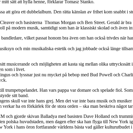
mitt sätt att hylla henne, förklarar Tomasz Stanko.
a att göra ett dubbelalbum. Den rätta känslan av frihet kom snabbt i stu
 Cleaver och basisterna Thomas Morgan och Ben Street. Gerald är bra fö
bra koll på modern musik, samtidigt som han är klassiskt skolad och även 
rit bandledare, vilket passat honom bra även om han också trivdes när h
siksyn och min musikaliska estetik och jag jobbade också länge till
sitt musicerande och möjligheten att kasta sig mellan olika uttryckssätt
en som i livet.
ngus och lyssnar just nu mycket på bebop med Bud Powell och Charlie P
yck.
ll trumpetspelandet. Han vars pappa var domare och spelade fiol. Som
tyrde sitt band.
ngens skull var inte hans grej. Men det var inte bara musik och musiker 
m verkar ha en förkärlek för de stora orden – ska man beskriva något tar
M och gjorde skivan Balladya med basisten Dave Holland och trummisen
n polska huvudstaden, men dagen efter ska han flyga till New York ige
York i hans öron fortfarande världens bästa vad gäller kulturutbudet i 