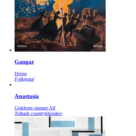
Gangar
Dreng
Folkmetal
Anastasía
Göteborg sjunger Alf
Tolkade countryklassiker