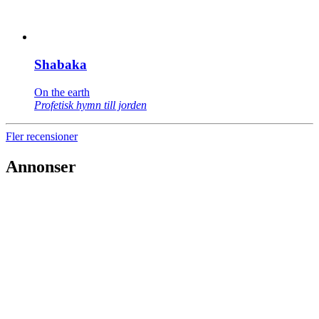
Shabaka
On the earth
Profetisk hymn till jorden
Fler recensioner
Annonser