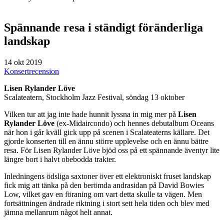
Spännande resa i ständigt föränderliga
landskap
14 okt 2019
Konsertrecension
Lisen Rylander Löve
Scalateatern, Stockholm Jazz Festival, söndag 13 oktober
Vilken tur att jag inte hade hunnit lyssna in mig mer på
Lisen
Rylander Löve
(ex-Midaircondo) och hennes debutalbum Oceans
när hon i går kväll gick upp på scenen i Scalateaterns källare. Det
gjorde konserten till en ännu större upplevelse och en ännu bättre
resa. För Lisen Rylander Löve bjöd oss på ett spännande äventyr lite
längre bort i halvt obebodda trakter.
Inledningens ödsliga saxtoner över ett elektroniskt fruset landskap
fick mig att tänka på den berömda andrasidan på David Bowies
Low, vilket gav en föraning om vart detta skulle ta vägen. Men
fortsättningen ändrade riktning i stort sett hela tiden och blev med
jämna mellanrum något helt annat.