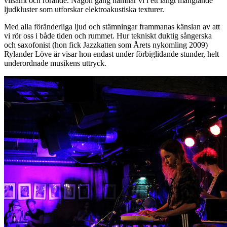
vilsamt och rörande. Någon gång hamnar vi i ett långt manglande
ljudkluster som utforskar elektroakustiska texturer.
Med alla föränderliga ljud och stämningar frammanas känslan av att
vi rör oss i både tiden och rummet. Hur tekniskt duktig sångerska
och saxofonist (hon fick Jazzkatten som Årets nykomling 2009)
Rylander Löve är visar hon endast under förbiglidande stunder, helt
underordnade musikens uttryck.