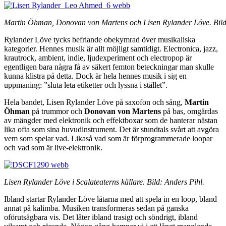
Martin Öhman, Donovan von Martens och Lisen Rylander Löve. Bil
Rylander Löve tycks befriande obekymrad över musikaliska
kategorier. Hennes musik är allt möjligt samtidigt. Electronica, jazz,
krautrock, ambient, indie, ljudexperiment och electropop är
egentligen bara några få av säkert femton beteckningar man skulle
kunna klistra på detta. Dock är hela hennes musik i sig en
uppmaning: ”sluta leta etiketter och lyssna i stället”.
Hela bandet, Lisen Rylander Löve på saxofon och sång,
Martin
Öhman
på trummor och
Donovan von Martens
på bas, omgärdas
av mängder med elektronik och effektboxar som de hanterar nästan
lika ofta som sina huvudinstrument. Det är stundtals svårt att avgöra
vem som spelar vad. Likaså vad som är förprogrammerade loopar
och vad som är live-elektronik.
Lisen Rylander Löve i Scalateaterns källare. Bild: Anders Pihl.
Ibland startar Rylander Löve låtarna med att spela in en loop, bland
annat på kalimba. Musiken transformeras sedan på ganska
oförutsägbara vis. Det låter ibland trasigt och söndrigt, ibland