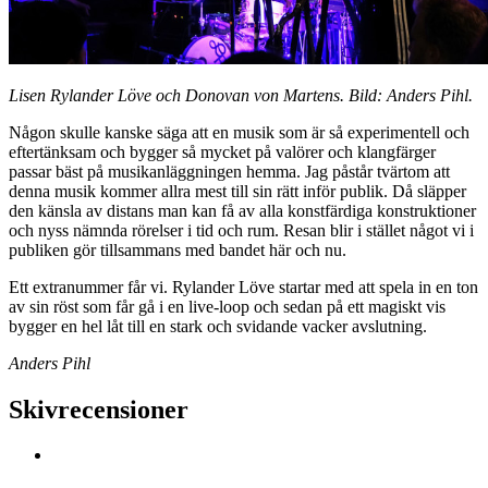
Lisen Rylander Löve och Donovan von Martens. Bild: Anders Pihl.
Någon skulle kanske säga att en musik som är så experimentell och
eftertänksam och bygger så mycket på valörer och klangfärger
passar bäst på musikanläggningen hemma. Jag påstår tvärtom att
denna musik kommer allra mest till sin rätt inför publik. Då släpper
den känsla av distans man kan få av alla konstfärdiga konstruktioner
och nyss nämnda rörelser i tid och rum. Resan blir i stället något vi i
publiken gör tillsammans med bandet här och nu.
Ett extranummer får vi. Rylander Löve startar med att spela in en ton
av sin röst som får gå i en live-loop och sedan på ett magiskt vis
bygger en hel låt till en stark och svidande vacker avslutning.
Anders Pihl
Skivrecensioner