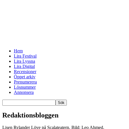
Hem
Lira Festival
Lira Lyssna
Lira Digital
Recensioner
Öppet arkiv
Prenumerera
Lösnummer
Annonsera
Redaktionsbloggen
Lisen Rylander Löve på Scalateatern. Bild: Leo Ahmed.