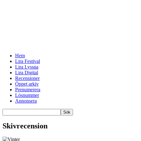
Hem
Lira Festival
Lira Lyssna
Lira Digital
Recensioner
Öppet arkiv
Prenumerera
Lösnummer
Annonsera
Skivrecension