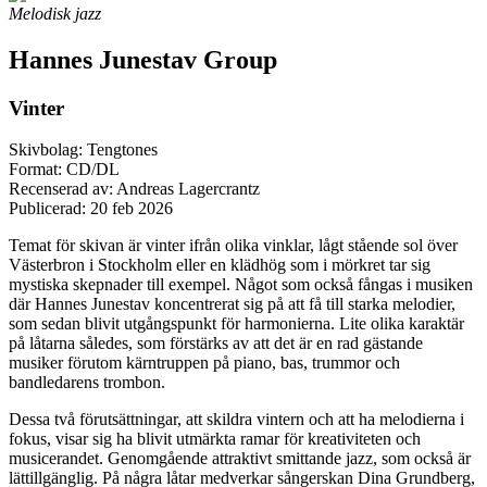
Melodisk jazz
Hannes Junestav Group
Vinter
Skivbolag: Tengtones
Format: CD/DL
Recenserad av: Andreas Lagercrantz
Publicerad:
20 feb 2026
Temat för skivan är vinter ifrån olika vinklar, lågt stående sol över
Västerbron i Stockholm eller en klädhög som i mörkret tar sig
mystiska skepnader till exempel. Något som också fångas i musiken
där Hannes Junestav koncentrerat sig på att få till starka melodier,
som sedan blivit utgångspunkt för harmonierna. Lite olika karaktär
på låtarna således, som förstärks av att det är en rad gästande
musiker förutom kärntruppen på piano, bas, trummor och
bandledarens trombon.
Dessa två förutsättningar, att skildra vintern och att ha melodierna i
fokus, visar sig ha blivit utmärkta ramar för kreativiteten och
musicerandet. Genomgående attraktivt smittande jazz, som också är
lättillgänglig. På några låtar medverkar sångerskan Dina Grundberg,