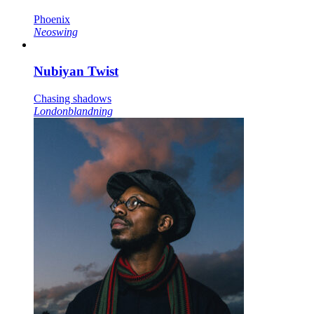
Phoenix
Neoswing
Nubiyan Twist
Chasing shadows
Londonblandning