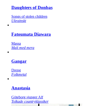
Daughters of Donbas
Songs of stolen children
Ukrainskt
Fatoumata Diawara
Massa
Mali med mera
Gangar
Dreng
Folkmetal
Anastasía
Göteborg sjunger Alf
Tolkade countryklassiker