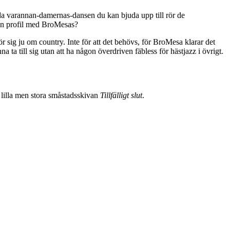
enda varannan-damernas-dansen du kan bjuda upp till rör de
in profil med BroMesas?
rör sig ju om country. Inte för att det behövs, för BroMesa klarar det
ta till sig utan att ha någon överdriven fäbless för hästjazz i övrigt.
n lilla men stora småstadsskivan
Tillfälligt slut
.