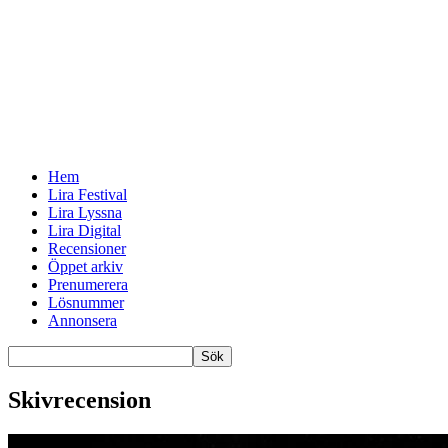
Hem
Lira Festival
Lira Lyssna
Lira Digital
Recensioner
Öppet arkiv
Prenumerera
Lösnummer
Annonsera
Skivrecension