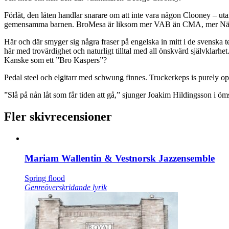
Förlåt, den låten handlar snarare om att inte vara någon Clooney – uta
gemensamma barnen. BroMesa är liksom mer VAB än CMA, mer Nässjö
Här och där smyger sig några fraser på engelska in mitt i de svenska te
här med trovärdighet och naturligt tilltal med all önskvärd självklarhe
Kanske som ett ”Bro Kaspers”?
Pedal steel och elgitarr med schwung finnes. Truckerkeps is purely op
”Slå på nån låt som får tiden att gå,” sjunger Joakim Hildingsson i öm
Fler skivrecensioner
Mariam Wallentin & Vestnorsk Jazzensemble
Spring flood
Genreöverskridande lyrik