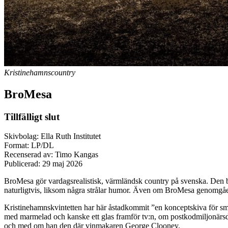
Kristinehamnscountry
BroMesa
Tillfälligt slut
Skivbolag: Ella Ruth Institutet
Format: LP/DL
Recenserad av: Timo Kangas
Publicerad:
29 maj 2026
BroMesa gör vardagsrealistisk, värmländsk country på svenska. Den be
naturligtvis, liksom några strålar humor. Även om BroMesa genomgående
Kristinehamnskvintetten har här åstadkommit ”en konceptskiva för småb
med marmelad och kanske ett glas framför tv:n, om postkodmiljonärsd
och med om han den där vinmakaren George Clooney.