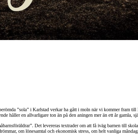
römda ”sola” i Karlstad verkar ha gått i moln när vi kommer fram till
 håller en allvarligare ton än på den aningen mer än ett år gamla, sjä
arnsföräldrar”. Det levereras textrader om att få iväg barnen till skola
römmar, om lönesamtal och ekonomisk stress, om helt vanliga måndagar