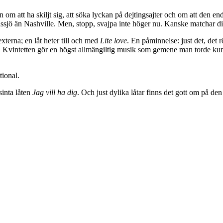
n om att ha skiljt sig, att söka lyckan på dejtingsajter och om att den 
 än Nashville. Men, stopp, svajpa inte höger nu. Kanske matchar d
xterna; en låt heter till och med
Lite love
. En påminnelse: just det, det 
t. Kvintetten gör en högst allmängiltig musik som gemene man torde kunna 
tional.
sinta låten
Jag vill ha dig
. Och just dylika låtar finns det gott om på de