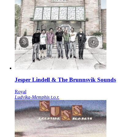
Jesper Lindell & The Brunnsvik Sounds
Royal
Ludvika-Memphis t.o.r.