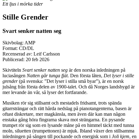
Ett ljus i mörka tider
Stille Grender
Svart senker natten seg
Skivbolag: AMP
Format: CD/DL
Recenserad av: Leif Carlsson
Publicerad:
20 feb 2026
Skivtiteln
Svart senker natten seg
är den norska inledningen på
luciasången
Natten går tunga fjät
. Den första låten,
Det lyser i stille
grender
(på svenska: ”Det lyser i stilla små byar”), är en norsk
julsång från första delen av 1900-talet. Och då Norges landsbygd är
mer levande än vår, så lyser det fortfarande.
Musiken rör sig stillsamt och mestadels fridsamt, trots spända
gitarrsträngar och rätt hårda nedslag på pianotangenterna, basen är
oftast diskretare, mer magkänsla, men även där kan man någon
enstaka gång höra fingrarna skava mot strängarna. En pysande
trumpet rör sig som en lysande måne på en himmel täckt med tunna
moln, siluetten (trumpettonen) är mjuk. Ibland växer den stillsamma
inledningen på sången till pockande och energisk som i
Joli kjem
, en