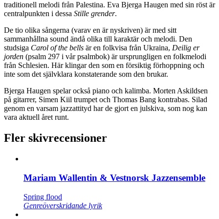
traditionell melodi från Palestina. Eva Bjerga Haugen med sin röst är
centralpunkten i dessa
Stille grender
.
De tio olika sångerna (varav en är nyskriven) är med sitt
sammanhållna sound ändå olika till karaktär och melodi. Den
studsiga
Carol of the bells
är en folkvisa från Ukraina,
Deilig er
jorden
(psalm 297 i vår psalmbok) är ursprungligen en folkmelodi
från Schlesien. Här klingar den som en försiktig förhoppning och
inte som det självklara konstaterande som den brukar.
Bjerga Haugen spelar också piano och kalimba. Morten Askildsen
på gitarrer, Simen Kiil trumpet och Thomas Bang kontrabas. Silad
genom en varsam jazzattityd har de gjort en julskiva, som nog kan
vara aktuell året runt.
Fler skivrecensioner
Mariam Wallentin & Vestnorsk Jazzensemble
Spring flood
Genreöverskridande lyrik