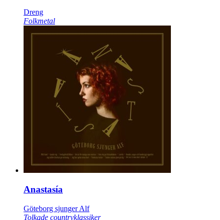
Dreng
Folkmetal
Anastasía
Göteborg sjunger Alf
Tolkade countryklassiker