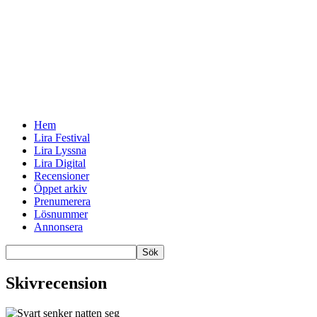
Hem
Lira Festival
Lira Lyssna
Lira Digital
Recensioner
Öppet arkiv
Prenumerera
Lösnummer
Annonsera
Skivrecension