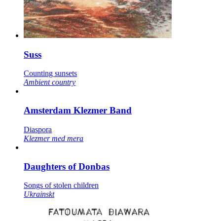
Suss
Counting sunsets
Ambient country
Amsterdam Klezmer Band
Diaspora
Klezmer med mera
Daughters of Donbas
Songs of stolen children
Ukrainskt