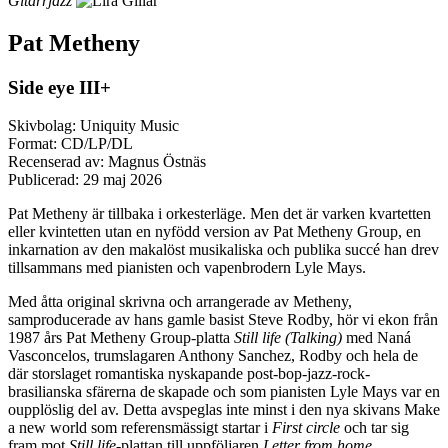
Gitarrjazz
Pat Metheny
Side eye III+
Skivbolag: Uniquity Music
Format: CD/LP/DL
Recenserad av: Magnus Östnäs
Publicerad:
29 maj 2026
Pat Metheny är tillbaka i orkesterläge. Men det är varken kvartetten
eller kvintetten utan en nyfödd version av Pat Metheny Group, en
inkarnation av den makalöst musikaliska och publika succé han drev
tillsammans med pianisten och vapenbrodern Lyle Mays.
Med åtta original skrivna och arrangerade av Metheny,
samproducerade av hans gamle basist Steve Rodby, hör vi ekon från
1987 års Pat Metheny Group-platta
Still life (Talking)
med Naná
Vasconcelos, trumslagaren Anthony Sanchez, Rodby och hela de
där storslaget romantiska nyskapande post-bop-jazz-rock-
brasilianska sfärerna de skapade och som pianisten Lyle Mays var en
oupplöslig del av. Detta avspeglas inte minst i den nya skivans Make
a new world som referensmässigt startar i
First circle
och tar sig
fram mot
Still life
-plattan till uppföljaren
Letter from home
.