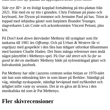
Side eye III+
är en lösligt kopplad fortsättning på trio-plattan från
2021. Här med en ny trio i grunden. Chris Fishman på piano och
keyboard, Joe Dyson på trummor och Jermaine Paul på bas. Trion är
toppad med inbjudna gäster som harpisten Brandee Younger,
slagverkaren Luis Conte och ackordeonisten Vincent Peirani, plus
kör.
På
Don’t look down
återvänder Metheny till syntgitarr som för
tankarna till 1981 års
Offramp
. Och på
Urban & Western
får vi
orgeljazz med gospelkör i den fåra han tidigare utforskat tillsammans
med basisten Charlie Haden. Det finns många referenser men ändå
något pånyttfött i Methenys spel. På
Our old street
och
So far so
good
är det en meditativ Metheny både på nylonsträngad gitarr och
halvakustisk jazzburk.
Pat Metheny har stått i jazzens centrum sedan början av 1970-talet
när han som nittonåring klev in som lärare på Berklee. Ständigt på
väg, ständigt nyskapande, ständigt beväpnad med nyfikenhet och
ärlighet inför varje ny session. Det är en gåva att få leva i den
musikaliska tid som är Pat Methenys.
Fler skivrecensioner