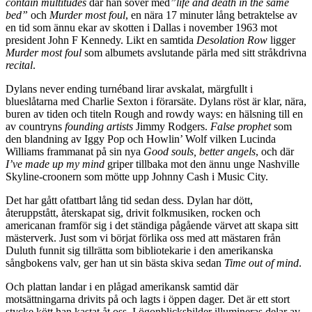
contain multitudes
där han sover med
”life and death in the same
bed”
och
Murder most foul
, en nära 17 minuter lång betraktelse av
en tid som ännu ekar av skotten i Dallas i november 1963 mot
president John F Kennedy. Likt en samtida
Desolation Row
ligger
Murder most foul
som albumets avslutande pärla med sitt stråkdrivna
recital
.
Dylans never ending turnéband lirar avskalat, märgfullt i
blueslåtarna med Charlie Sexton i förarsäte. Dylans röst är klar, nära,
buren av tiden och titeln Rough and rowdy ways: en hälsning till en
av countryns
founding artists
Jimmy Rodgers.
False prophet
som
den blandning av Iggy Pop och Howlin’ Wolf vilken Lucinda
Williams frammanat på sin nya
Good souls, better angels
, och där
I’ve made up my mind
griper tillbaka mot den ännu unge Nashville
Skyline-croonern som mötte upp Johnny Cash i Music City.
Det har gått ofattbart lång tid sedan dess. Dylan har dött,
återuppstått, återskapat sig, drivit folkmusiken, rocken och
americanan framför sig i det ständiga pågående värvet att skapa sitt
mästerverk. Just som vi börjat förlika oss med att mästaren från
Duluth funnit sig tillrätta som bibliotekarie i den amerikanska
sångbokens valv, ger han ut sin bästa skiva sedan
Time out of mind
.
Och plattan landar i en plågad amerikansk samtid där
motsättningarna drivits på och lagts i öppen dager. Det är ett stort
stycke kött han kastat åt oss. I ögonblicksbilder illumineras delar av