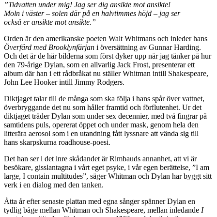
”Tidvatten under mig! Jag ser dig ansikte mot ansikte!
Moln i väster – solen där på en halvtimmes höjd – jag ser
också er ansikte mot ansikte.”
Orden är den amerikanske poeten Walt Whitmans och inleder hans
Överfärd med Brooklynfärjan
i översättning av Gunnar Harding.
Och det är de här bilderna som först dyker upp när jag tänker på hur
den 79-årige Dylan, som en allvarlig Jack Frost, presenterar ett
album där han i ett rådbråkat nu ställer Whitman intill Shakespeare,
John Lee Hooker intill Jimmy Rodgers.
Diktjaget talar till de många som ska följa i hans spår över vattnet,
överbryggande det nu som håller framtid och förflutenhet. Ur det
diktjaget träder Dylan som under sex decennier, med två fingrar på
samtidens puls, opererat öppet och under mask, genom hela den
litterära aerosol som i en utandning fått lyssnare att vända sig till
hans skarpskurna roadhouse-poesi.
Det han ser i det inre skådandet är Rimbauds annanhet, att vi är
besökare, gisslantagna i vårt eget psyke, i vår egen berättelse, ”I am
large, I contain multitudes”, säger Whitman och Dylan har byggt sitt
verk i en dialog med den tanken.
Åtta år efter senaste plattan med egna sånger spänner Dylan en
tydlig båge mellan Whitman och Shakespeare, mellan inledande
I