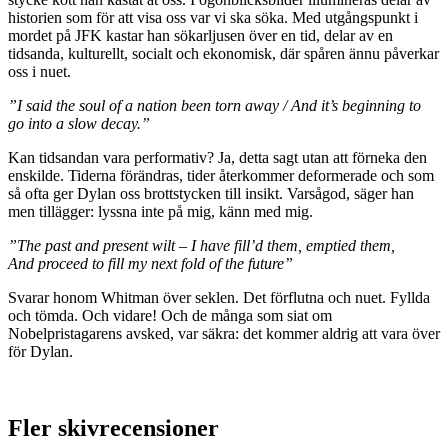
historien som för att visa oss var vi ska söka. Med utgångspunkt i
mordet på JFK kastar han sökarljusen över en tid, delar av en
tidsanda, kulturellt, socialt och ekonomisk, där spåren ännu påverkar
oss i nuet.
”I said the soul of a nation been torn away / And it’s beginning to
go into a slow decay.”
Kan tidsandan vara performativ? Ja, detta sagt utan att förneka den
enskilde. Tiderna förändras, tider återkommer deformerade och som
så ofta ger Dylan oss brottstycken till insikt. Varsågod, säger han
men tillägger: lyssna inte på mig, känn med mig.
”The past and present wilt – I have fill’d them, emptied them,
And proceed to fill my next fold of the future”
Svarar honom Whitman över seklen. Det förflutna och nuet. Fyllda
och tömda. Och vidare! Och de många som siat om
Nobelpristagarens avsked, var säkra: det kommer aldrig att vara över
för Dylan.
Fler skivrecensioner