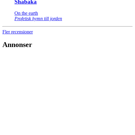
Shabaka
On the earth
Profetisk hymn till jorden
Fler recensioner
Annonser