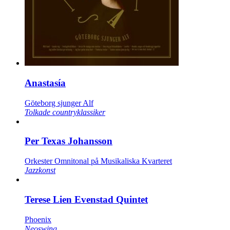
Anastasía
Göteborg sjunger Alf
Tolkade countryklassiker
Per Texas Johansson
Orkester Omnitonal på Musikaliska Kvarteret
Jazzkonst
Terese Lien Evenstad Quintet
Phoenix
Neoswing