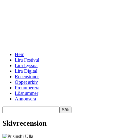
Hem
Lira Festival
Lira Lyssna
Lira Digital
Recensioner
Öppet arkiv
Prenumerera
Lösnummer
Annonsera
Skivrecension