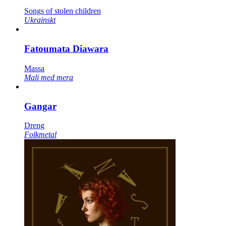
Songs of stolen children
Ukrainskt
Fatoumata Diawara
Massa
Mali med mera
Gangar
Dreng
Folkmetal