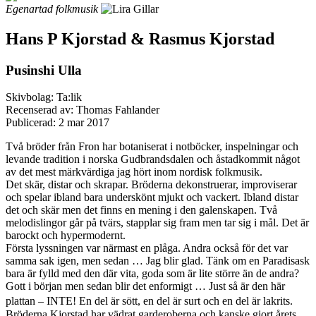
Egenartad folkmusik
Hans P Kjorstad & Rasmus Kjorstad
Pusinshi Ulla
Skivbolag: Ta:lik
Recenserad av: Thomas Fahlander
Publicerad:
2 mar 2017
Två bröder från Fron har botaniserat i notböcker, inspelningar och
levande tradition i norska Gudbrandsdalen och åstadkommit något
av det mest märkvärdiga jag hört inom nordisk folkmusik.
Det skär, distar och skrapar. Bröderna dekonstruerar, improviserar
och spelar ibland bara underskönt mjukt och vackert. Ibland distar
det och skär men det finns en mening i den galenskapen. Två
melodislingor går på tvärs, stapplar sig fram men tar sig i mål. Det är
barockt och hypermodernt.
Första lyssningen var närmast en plåga. Andra också för det var
samma sak igen, men sedan … Jag blir glad. Tänk om en Paradisask
bara är fylld med den där vita, goda som är lite större än de andra?
Gott i början men sedan blir det enformigt … Just så är den här
plattan – INTE! En del är sött, en del är surt och en del är lakrits.
Bröderna Kjorstad har vädrat garderoberna och kanske gjort årets