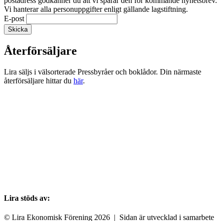
postadress godkänner du att vi sparar den för kommande nyhetsbrev.
Vi hanterar alla personuppgifter enligt gällande lagstiftning.
E-post
Återförsäljare
Lira säljs i välsorterade Pressbyråer och boklådor. Din närmaste
återförsäljare hittar du
här
.
Lira stöds av:
© Lira Ekonomisk Förening 2026 | Sidan är utvecklad i samarbete