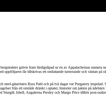
s bergstrakter grävts fram färdigslipad ur en av Appalachernas numera 
d uppföljaren får tillskrivas ett omfattande turnerande och väntan på rätt
h steel-gitarristen Russ Pahl och på två dagar var Purgatory inspelad.
gelser från ett område dränkt i opiater, historier om jakten på ädelsten
ed Sturgill, Isbell, Angaleena Presley och Margo Price tillhör post-out