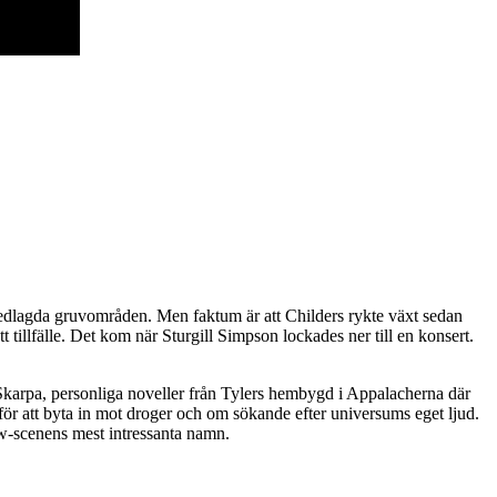
nedlagda gruvområden. Men faktum är att Childers rykte växt sedan
 tillfälle. Det kom när Sturgill Simpson lockades ner till en konsert.
 Skarpa, personliga noveller från Tylers hembygd i Appalacherna där
 för att byta in mot droger och om sökande efter universums eget ljud.
law-scenens mest intressanta namn.