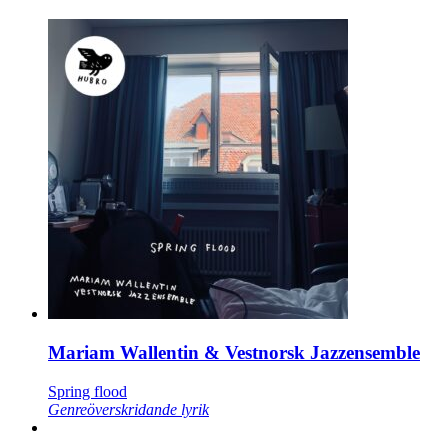
Mariam Wallentin & Vestnorsk Jazzensemble
Spring flood
Genreöverskridande lyrik