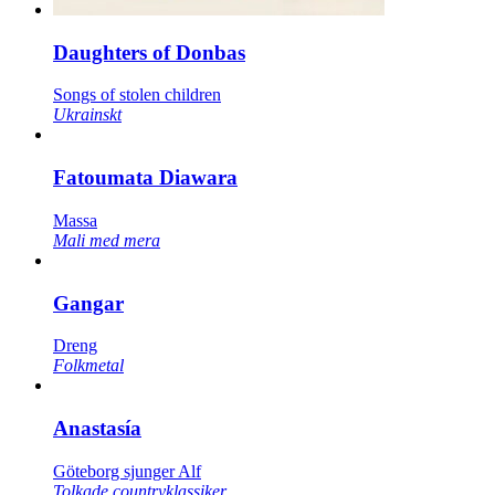
Daughters of Donbas
Songs of stolen children
Ukrainskt
Fatoumata Diawara
Massa
Mali med mera
Gangar
Dreng
Folkmetal
Anastasía
Göteborg sjunger Alf
Tolkade countryklassiker