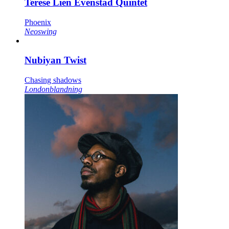
Terese Lien Evenstad Quintet
Phoenix
Neoswing
Nubiyan Twist
Chasing shadows
Londonblandning