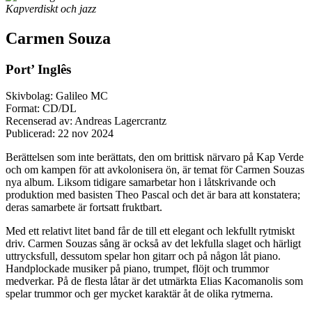
Kapverdiskt och jazz
Carmen Souza
Port’ Inglês
Skivbolag: Galileo MC
Format: CD/DL
Recenserad av: Andreas Lagercrantz
Publicerad:
22 nov 2024
Berättelsen som inte berättats, den om brittisk närvaro på Kap Verde
och om kampen för att avkolonisera ön, är temat för Carmen Souzas
nya album. Liksom tidigare samarbetar hon i låtskrivande och
produktion med basisten Theo Pascal och det är bara att konstatera;
deras samarbete är fortsatt fruktbart.
Med ett relativt litet band får de till ett elegant och lekfullt rytmiskt
driv. Carmen Souzas sång är också av det lekfulla slaget och härligt
uttrycksfull, dessutom spelar hon gitarr och på någon låt piano.
Handplockade musiker på piano, trumpet, flöjt och trummor
medverkar. På de flesta låtar är det utmärkta Elias Kacomanolis som
spelar trummor och ger mycket karaktär åt de olika rytmerna.