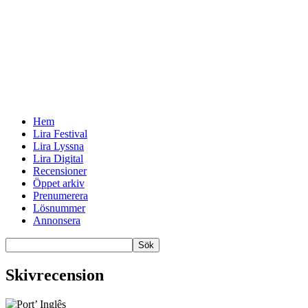
Hem
Lira Festival
Lira Lyssna
Lira Digital
Recensioner
Öppet arkiv
Prenumerera
Lösnummer
Annonsera
Skivrecension