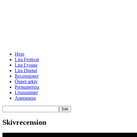
Hem
Lira Festival
Lira Lyssna
Lira Digital
Recensioner
Öppet arkiv
Prenumerera
Lösnummer
Annonsera
Skivrecension