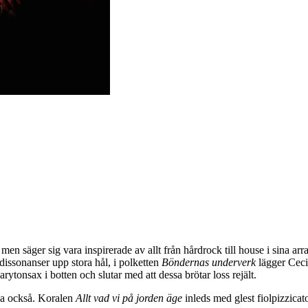
n säger sig vara inspirerade av allt från hårdrock till house i sina arra
dissonanser upp stora hål, i polketten
Böndernas underverk
lägger Ceci
rytonsax i botten och slutar med att dessa brötar loss rejält.
ämda också. Koralen
Allt vad vi på jorden äge
inleds med glest fiolpizzica