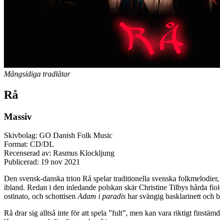
Mångsidiga tradlåtar
Rå
Massiv
Skivbolag: GO Danish Folk Music
Format: CD/DL
Recenserad av: Rasmus Klockljung
Publicerad:
19 nov 2021
Den svensk-danska trion Rå spelar traditionella svenska folkmelodier, me
ibland. Redan i den inledande polskan skär Christine Tilbys hårda fiol
ostinato, och schottisen
Adam i paradis
har svängig basklarinett och ba
Rå drar sig alltså inte för att spela ”fult”, men kan vara riktigt finst