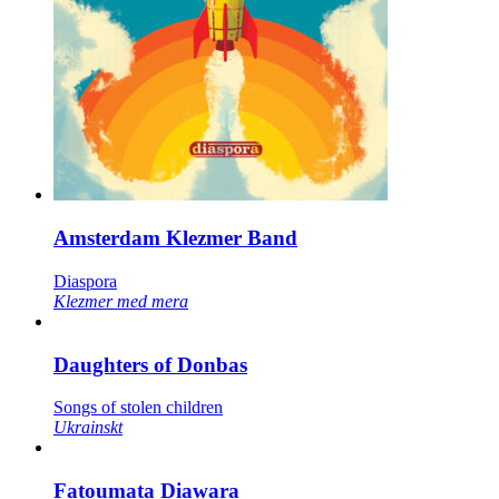
Amsterdam Klezmer Band
Diaspora
Klezmer med mera
Daughters of Donbas
Songs of stolen children
Ukrainskt
Fatoumata Diawara