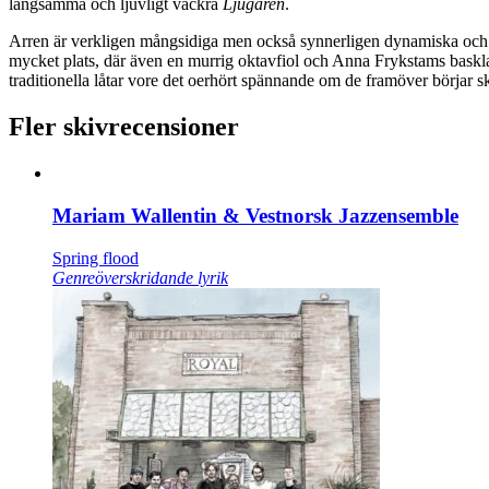
långsamma och ljuvligt vackra
Ljugaren
.
Arren är verkligen mångsidiga men också synnerligen dynamiska och förä
mycket plats, där även en murrig oktavfiol och Anna Frykstams baskla
traditionella låtar vore det oerhört spännande om de framöver börjar sk
Fler skivrecensioner
Mariam Wallentin & Vestnorsk Jazzensemble
Spring flood
Genreöverskridande lyrik