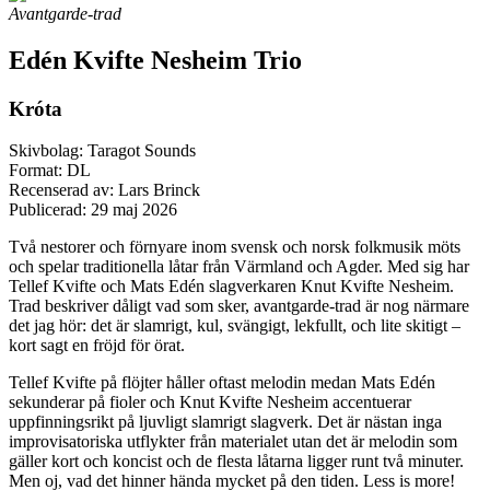
Avantgarde-trad
Edén Kvifte Nesheim Trio
Króta
Skivbolag: Taragot Sounds
Format: DL
Recenserad av: Lars Brinck
Publicerad:
29 maj 2026
Två nestorer och förnyare inom svensk och norsk folkmusik möts
och spelar traditionella låtar från Värmland och Agder. Med sig har
Tellef Kvifte och Mats Edén slagverkaren Knut Kvifte Nesheim.
Trad beskriver dåligt vad som sker, avantgarde-trad är nog närmare
det jag hör: det är slamrigt, kul, svängigt, lekfullt, och lite skitigt –
kort sagt en fröjd för örat.
Tellef Kvifte på flöjter håller oftast melodin medan Mats Edén
sekunderar på fioler och Knut Kvifte Nesheim accentuerar
uppfinningsrikt på ljuvligt slamrigt slagverk. Det är nästan inga
improvisatoriska utflykter från materialet utan det är melodin som
gäller kort och koncist och de flesta låtarna ligger runt två minuter.
Men oj, vad det hinner hända mycket på den tiden. Less is more!