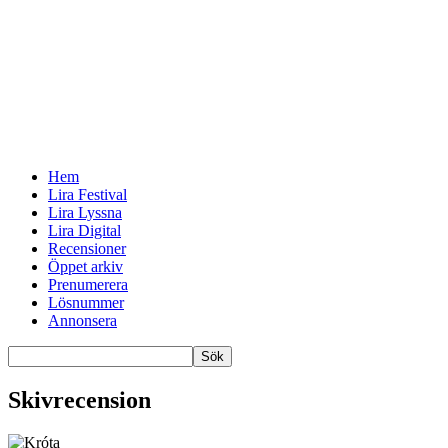
Hem
Lira Festival
Lira Lyssna
Lira Digital
Recensioner
Öppet arkiv
Prenumerera
Lösnummer
Annonsera
Skivrecension