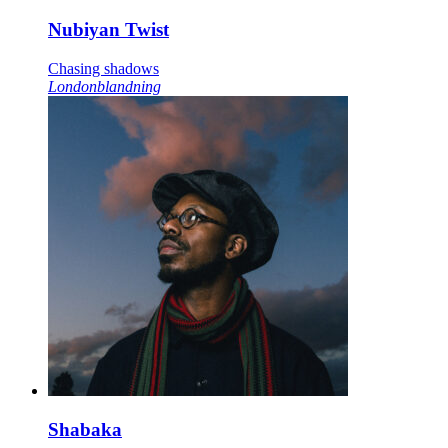
Nubiyan Twist
Chasing shadows
Londonblandning
Shabaka