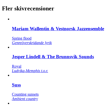
Fler skivrecensioner
Mariam Wallentin & Vestnorsk Jazzensemble
Spring flood
Genreöverskridande lyrik
Jesper Lindell & The Brunnsvik Sounds
Royal
Ludvika-Memphis t.o.r.
Suss
Counting sunsets
Ambient country