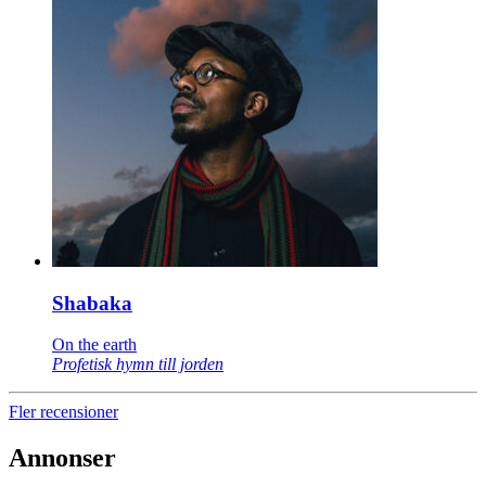
Shabaka
On the earth
Profetisk hymn till jorden
Fler recensioner
Annonser