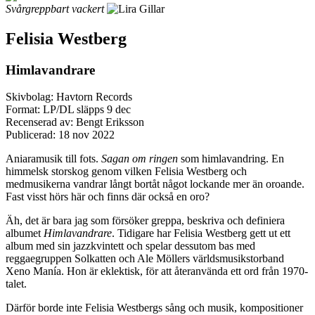
Svårgreppbart vackert
Felisia Westberg
Himlavandrare
Skivbolag: Havtorn Records
Format: LP/DL släpps 9 dec
Recenserad av: Bengt Eriksson
Publicerad:
18 nov 2022
Aniaramusik till fots.
Sagan om ringen
som himlavandring. En
himmelsk storskog genom vilken Felisia Westberg och
medmusikerna vandrar långt bortåt något lockande mer än oroande.
Fast visst hörs här och finns där också en oro?
Äh, det är bara jag som försöker greppa, beskriva och definiera
albumet
Himlavandrare
. Tidigare har Felisia Westberg gett ut ett
album med sin jazzkvintett och spelar dessutom bas med
reggaegruppen Solkatten och Ale Möllers världsmusikstorband
Xeno Manía. Hon är eklektisk, för att återanvända ett ord från 1970-
talet.
Därför borde inte Felisia Westbergs sång och musik, kompositioner