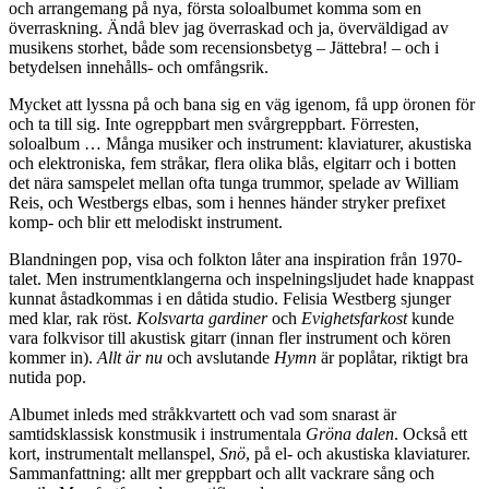
och arrangemang på nya, första soloalbumet komma som en
överraskning. Ändå blev jag överraskad och ja, överväldigad av
musikens storhet, både som recensionsbetyg – Jättebra! – och i
betydelsen innehålls- och omfångsrik.
Mycket att lyssna på och bana sig en väg igenom, få upp öronen för
och ta till sig. Inte ogreppbart men svårgreppbart. Förresten,
soloalbum … Många musiker och instrument: klaviaturer, akustiska
och elektroniska, fem stråkar, flera olika blås, elgitarr och i botten
det nära samspelet mellan ofta tunga trummor, spelade av William
Reis, och Westbergs elbas, som i hennes händer stryker prefixet
komp- och blir ett melodiskt instrument.
Blandningen pop, visa och folkton låter ana inspiration från 1970-
talet. Men instrumentklangerna och inspelningsljudet hade knappast
kunnat åstadkommas i en dåtida studio. Felisia Westberg sjunger
med klar, rak röst.
Kolsvarta gardiner
och
Evighetsfarkost
kunde
vara folkvisor till akustisk gitarr (innan fler instrument och kören
kommer in).
Allt är nu
och avslutande
Hymn
är poplåtar, riktigt bra
nutida pop.
Albumet inleds med stråkkvartett och vad som snarast är
samtidsklassisk konstmusik i instrumentala
Gröna dalen
. Också ett
kort, instrumentalt mellanspel,
Snö
, på el- och akustiska klaviaturer.
Sammanfattning: allt mer greppbart och allt vackrare sång och