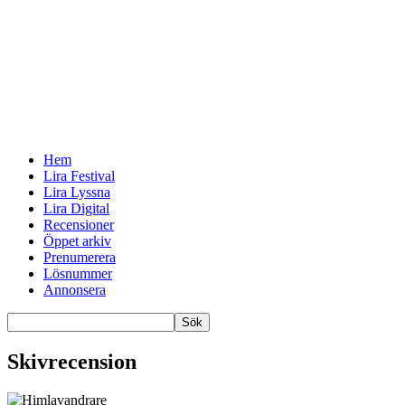
Hem
Lira Festival
Lira Lyssna
Lira Digital
Recensioner
Öppet arkiv
Prenumerera
Lösnummer
Annonsera
Skivrecension