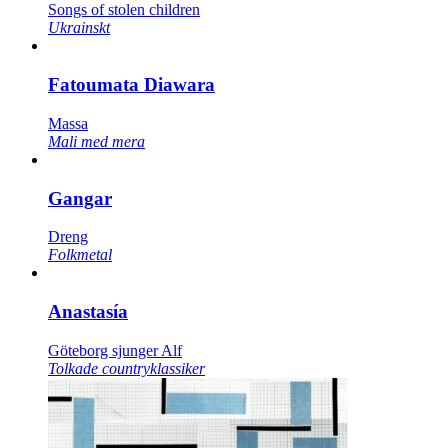
Songs of stolen children
Ukrainskt
Fatoumata Diawara
Massa
Mali med mera
Gangar
Dreng
Folkmetal
Anastasía
Göteborg sjunger Alf
Tolkade countryklassiker