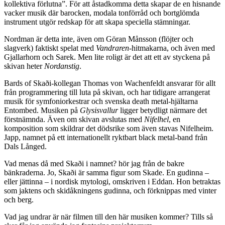
kollektiva förlutna”. För att åstadkomma detta skapar de en hisnande
vacker musik där barocken, modala tonförråd och bortglömda
instrument utgör redskap för att skapa speciella stämningar.
Nordman är detta inte, även om Göran Månsson (flöjter och
slagverk) faktiskt spelat med
Vandraren
-hitmakarna, och även med
Gjallarhorn och Sarek. Men lite roligt är det att ett av styckena på
skivan heter
Nordanstig
.
Bards of Skaði-kollegan Thomas von Wachenfeldt ansvarar för allt
från programmering till luta på skivan, och har tidigare arrangerat
musik för symfoniorkestrar och svenska death metal-hjältarna
Entombed. Musiken på
Glysisvallur
ligger betydligt närmare det
förstnämnda. Även om skivan avslutas med
Nifelhel
, en
komposition som skildrar det dödsrike som även stavas Nifelheim.
Japp, namnet på ett internationellt ryktbart black metal-band från
Dals Långed.
Vad menas då med Skaði i namnet? hör jag från de bakre
bänkraderna. Jo, Skaði är samma figur som Skade. En gudinna –
eller jättinna – i nordisk mytologi, omskriven i Eddan. Hon betraktas
som jaktens och skidåkningens gudinna, och förknippas med vinter
och berg.
Vad jag undrar är när filmen till den här musiken kommer? Tills så