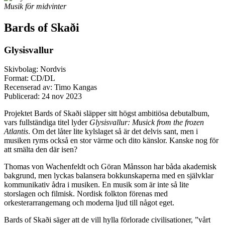
Musik för midvinter
Bards of Skaði
Glysisvallur
Skivbolag: Nordvis
Format: CD/DL
Recenserad av: Timo Kangas
Publicerad:
24 nov 2023
Projektet Bards of Skaði släpper sitt högst ambitiösa debutalbum,
vars fullständiga titel lyder
Glysisvallur: Musick from the frozen
Atlantis
. Om det låter lite kylslaget så är det delvis sant, men i
musiken ryms också en stor värme och dito känslor. Kanske nog för
att smälta den där isen?
Thomas von Wachenfeldt och Göran Månsson har båda akademisk
bakgrund, men lyckas balansera bokkunskaperna med en självklar
kommunikativ ådra i musiken. En musik som är inte så lite
storslagen och filmisk. Nordisk folkton förenas med
orkesterarrangemang och moderna ljud till något eget.
Bards of Skaði säger att de vill hylla förlorade civilisationer, ”vårt