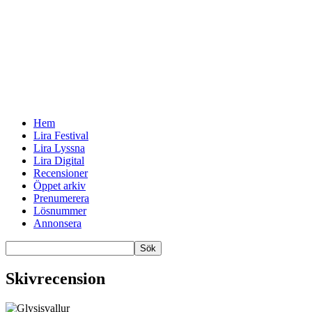
Hem
Lira Festival
Lira Lyssna
Lira Digital
Recensioner
Öppet arkiv
Prenumerera
Lösnummer
Annonsera
Skivrecension