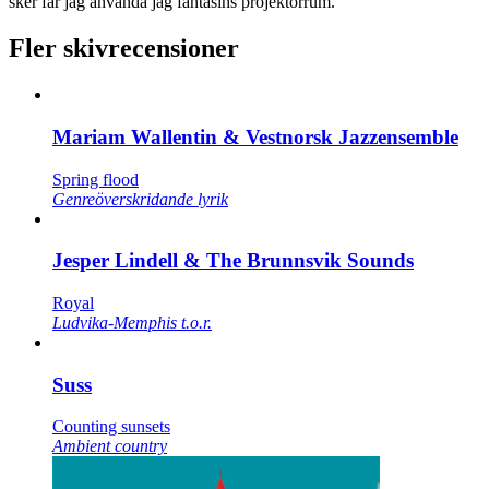
sker får jag använda jag fantasins projektorrum.
Fler skivrecensioner
Mariam Wallentin & Vestnorsk Jazzensemble
Spring flood
Genreöverskridande lyrik
Jesper Lindell & The Brunnsvik Sounds
Royal
Ludvika-Memphis t.o.r.
Suss
Counting sunsets
Ambient country