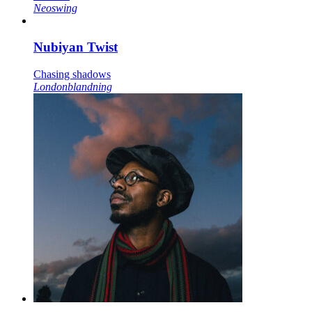
Neoswing
Nubiyan Twist
Chasing shadows
Londonblandning