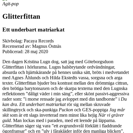
Agit-pop
Glitterfittan
Ett underbart matriarkat
Skivbolag: Pacaya Records
Recenserad av: Magnus Östnäs
Publicerad:
28 maj 2020
Den dagen Kristina Lugn dog, satt jag med Göteborgsduon
Glitterfittan i hörlurarna. Lugns halsbrytande ordvändningar,
absurda och hjärtskärande på hennes unika sätt, bröts i medvetandet
med Agnes Åhlunds och Hilda Ekstedts vassa, sorgsna och arga
texter. Glitterfittan bjuder bra kontrast mellan den drömmiga cittran,
den brötiga barytonsaxen och de skarpa texterna med den Lugnska
reflektionen ”dåligt väder i min säng”, eller skönt passivt-aggressiva
rader som: ”i morse rensade jag avloppet med din tandborste” i
Du
kan dra
.
Ett underbart matriarkat
rör sig mellan skruvade
skillingtryck och ska-punkiga
Puckon
och GES-poppiga
Jag mår
skit
som är ett slags inverterad men minst lika hejig
När vi gräver
guld
. Man lockas med i paraden, med ett leende på läpparna.
Glitterfittan säger sig vara ”ett avgrundsvrål förklätt i fladdrande
ögonfransar” och en ”ulv i fårakläder inför den manliga blicken”.