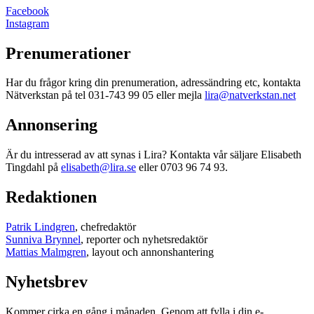
Facebook
Instagram
Prenumerationer
Har du frågor kring din prenumeration, adressändring etc, kontakta
Nätverkstan på tel 031-743 99 05 eller mejla
lira@natverkstan.net
Annonsering
Är du intresserad av att synas i Lira? Kontakta vår säljare Elisabeth
Tingdahl på
elisabeth@lira.se
eller 0703 96 74 93.
Redaktionen
Patrik Lindgren
, chefredaktör
Sunniva Brynnel
, reporter och nyhetsredaktör
Mattias Malmgren
, layout och annonshantering
Nyhetsbrev
Kommer cirka en gång i månaden. Genom att fylla i din e-