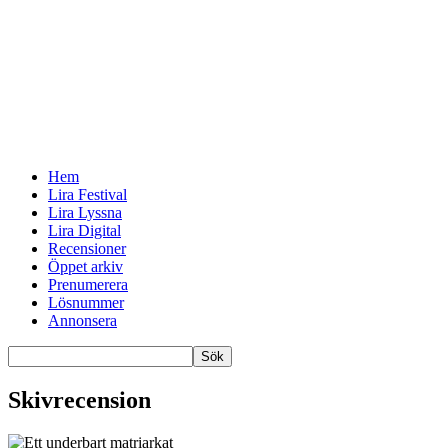
Hem
Lira Festival
Lira Lyssna
Lira Digital
Recensioner
Öppet arkiv
Prenumerera
Lösnummer
Annonsera
Skivrecension