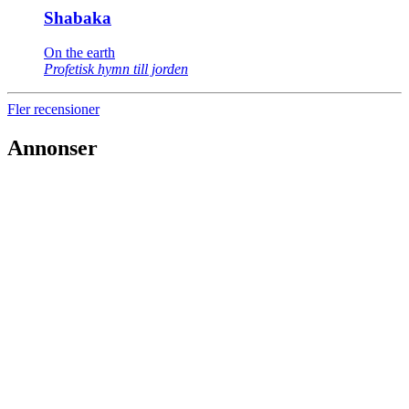
Shabaka
On the earth
Profetisk hymn till jorden
Fler recensioner
Annonser