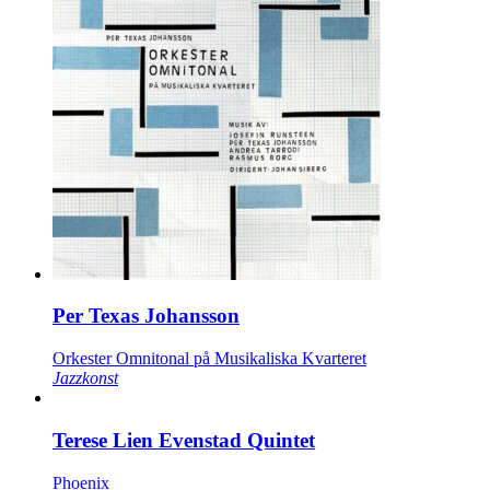
Per Texas Johansson
Orkester Omnitonal på Musikaliska Kvarteret
Jazzkonst
Terese Lien Evenstad Quintet
Phoenix