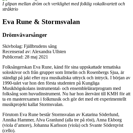
I glipan mellan dröm och verklighet med folklig vokalkvartett och
stråktrio
Eva Rune & Stormsvalan
Drömvävarsånger
Skivbolag: Fjällbrudens sång
Recenserad av: Alexandra Ullsten
Publicerad:
28 maj 2021
Folksångerskan Eva Rune, känd för sina uppskattade tematiska
soloskivor och från grupper som Irmelin och Rosenbergs Sjua, är
ständigt på jakt efter nya musikaliska uttryck och intryck. I början av
1990-talet var hon den första studenten på Kungliga
Musikhögskolans instrumental- och ensemblelärarprogram med
folksång som huvudinstrument. Nu har hon återvänt till KMH för att
ta en masterexamen i folkmusik och gör det med ett experimentellt
musikprojekt kallat Stormsvalan.
Förutom Eva Rune består Stormsvalan av Katarina Söderlund,
Annika Hammer, Alva Granlund (alla tre på röst), Anna Ekborg
(viola d’amore), Johanna Karlsson (viola) och Svante Söderqvist
(cello).