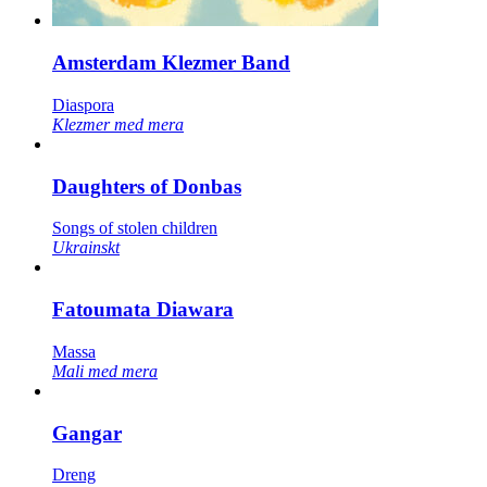
Amsterdam Klezmer Band
Diaspora
Klezmer med mera
Daughters of Donbas
Songs of stolen children
Ukrainskt
Fatoumata Diawara
Massa
Mali med mera
Gangar
Dreng