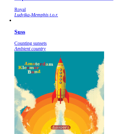
Royal
Ludvika-Memphis t.o.r.
Suss
Counting sunsets
Ambient country