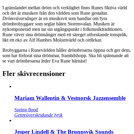
I gränslandet mellan dröm och verklighet finns Runes fiktiva värld
och det är musiken från den världen som Rune gestaltar.
Drömvävarsånger
är en musiksvit som handlar om fyra
drömbrobyggare som seglar båten Stormsvalan. Musiken är
nykomponerad men tar sin utgångspunkt i folkmusiktraditionen.
Rune väver sina drömsånger med ett säreget utforskande tonspråk,
likt ett eko av Alf Hambes Molomvärld och ordlekar.
Brobyggarna i Runevärlden håller drömbroarna öppna och ger dem,
som har förlorat sina drömmar, framtidshopp. Ska bli spännande att
se vart drömbroarna leder Eva Rune härnäst!
Fler skivrecensioner
Mariam Wallentin & Vestnorsk Jazzensemble
Spring flood
Genreöverskridande lyrik
Jesper Lindell & The Brunnsvik Sounds