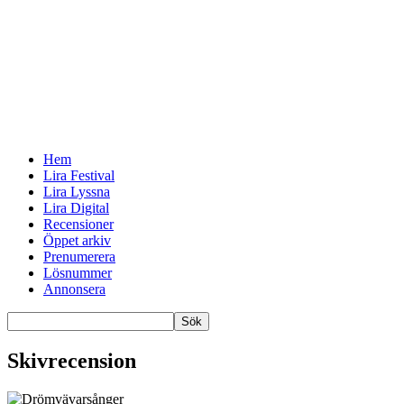
Hem
Lira Festival
Lira Lyssna
Lira Digital
Recensioner
Öppet arkiv
Prenumerera
Lösnummer
Annonsera
Skivrecension