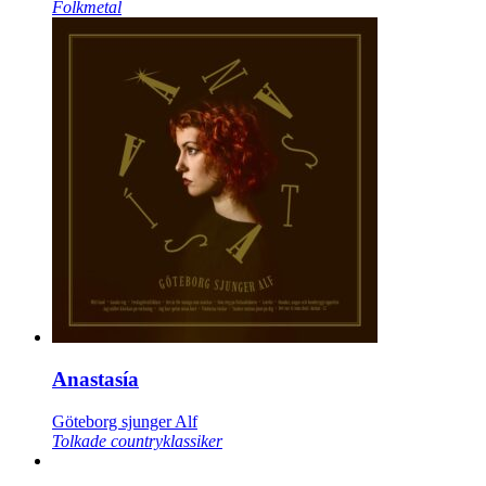
Folkmetal
Anastasía
Göteborg sjunger Alf
Tolkade countryklassiker