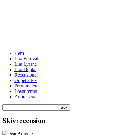
Hem
Lira Festival
Lira Lyssna
Lira Digital
Recensioner
Öppet arkiv
Prenumerera
Lösnummer
Annonsera
Skivrecension