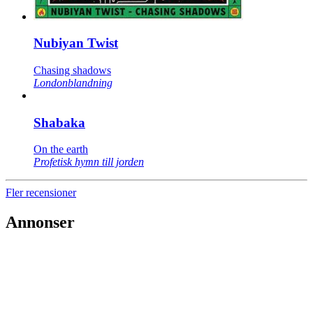
Nubiyan Twist
Chasing shadows
Londonblandning
Shabaka
On the earth
Profetisk hymn till jorden
Fler recensioner
Annonser