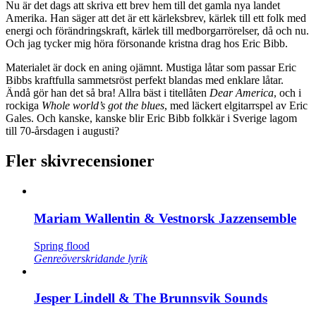
Nu är det dags att skriva ett brev hem till det gamla nya landet
Amerika. Han säger att det är ett kärleksbrev, kärlek till ett folk med
energi och förändringskraft, kärlek till medborgarrörelser, då och nu.
Och jag tycker mig höra försonande kristna drag hos Eric Bibb.
Materialet är dock en aning ojämnt. Mustiga låtar som passar Eric
Bibbs kraftfulla sammetsröst perfekt blandas med enklare låtar.
Ändå gör han det så bra! Allra bäst i titellåten
Dear America
, och i
rockiga
Whole world’s got the blues
, med läckert elgitarrspel av Eric
Gales. Och kanske, kanske blir Eric Bibb folkkär i Sverige lagom
till 70-årsdagen i augusti?
Fler skivrecensioner
Mariam Wallentin & Vestnorsk Jazzensemble
Spring flood
Genreöverskridande lyrik
Jesper Lindell & The Brunnsvik Sounds