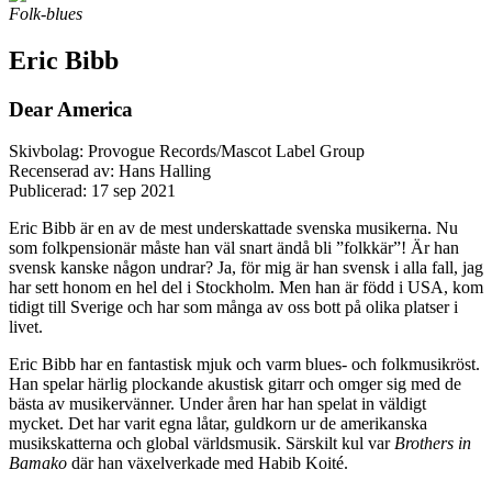
Folk-blues
Eric Bibb
Dear America
Skivbolag: Provogue Records/Mascot Label Group
Recenserad av: Hans Halling
Publicerad:
17 sep 2021
Eric Bibb är en av de mest underskattade svenska musikerna. Nu
som folkpensionär måste han väl snart ändå bli ”folkkär”! Är han
svensk kanske någon undrar? Ja, för mig är han svensk i alla fall, jag
har sett honom en hel del i Stockholm. Men han är född i USA, kom
tidigt till Sverige och har som många av oss bott på olika platser i
livet.
Eric Bibb har en fantastisk mjuk och varm blues- och folkmusikröst.
Han spelar härlig plockande akustisk gitarr och omger sig med de
bästa av musikervänner. Under åren har han spelat in väldigt
mycket. Det har varit egna låtar, guldkorn ur de amerikanska
musikskatterna och global världsmusik. Särskilt kul var
Brothers in
Bamako
där han växelverkade med Habib Koité.