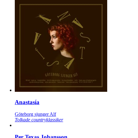
Anastasía
Göteborg sjunger Alf
Tolkade countryklassiker
Per Texas Johansson