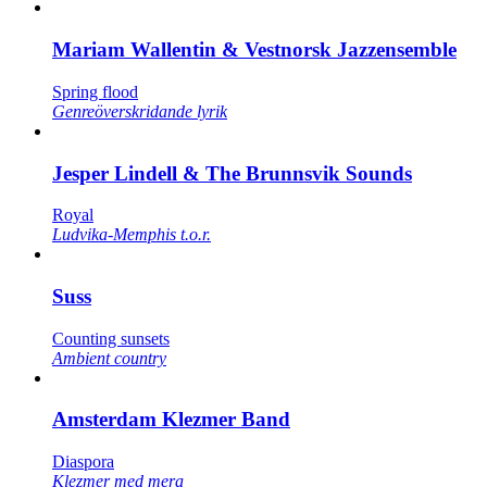
Mariam Wallentin & Vestnorsk Jazzensemble
Spring flood
Genreöverskridande lyrik
Jesper Lindell & The Brunnsvik Sounds
Royal
Ludvika-Memphis t.o.r.
Suss
Counting sunsets
Ambient country
Amsterdam Klezmer Band
Diaspora
Klezmer med mera