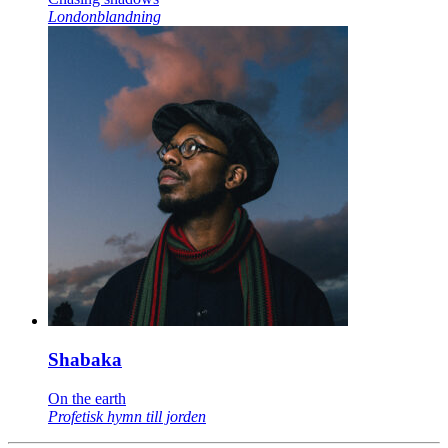
Londonblandning
Shabaka
On the earth
Profetisk hymn till jorden