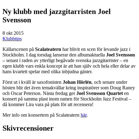
Ny klubb med jazzgitarristen Joel
Svensson
8 okt 2015
Klubbtips
Källarscenen på
Scalateatern
har blivit en scen för levande jazz i
Stockholm. I dag torsdag lanserar den albumaktuella
Joel Svensson
–
senast i raden av ytterligt begåvade svenska jazzgitarrister – en
egen klubb vars enkla koncept är att han själv och hela eller delar av
hans kvartett spelar med olika inbjudna gäster.
Först ut i kväll är saxofonisten
Johan Hörlén
, och senare under
hösten blir det även temakvällar kring inspiratörer som Doug Raney
och Oscar Peterson. Nästa fredag ger
Joel Svensson
Quartet
en
konsert på samma plast inom ramen för Stockholm Jazz Festival –
då kommer Lira vara på plats för att recensera!
Mer info om konsertern på Scalateatern
här
.
Skivrecensioner