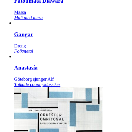
Fatoumata Diawara
Massa
Mali med mera
Gangar
Dreng
Folkmetal
Anastasía
Göteborg sjunger Alf
Tolkade countryklassiker