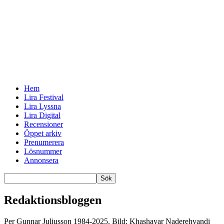
Hem
Lira Festival
Lira Lyssna
Lira Digital
Recensioner
Öppet arkiv
Prenumerera
Lösnummer
Annonsera
Redaktionsbloggen
Per Gunnar Juliusson 1984-2025. Bild: Khashayar Naderehvandi