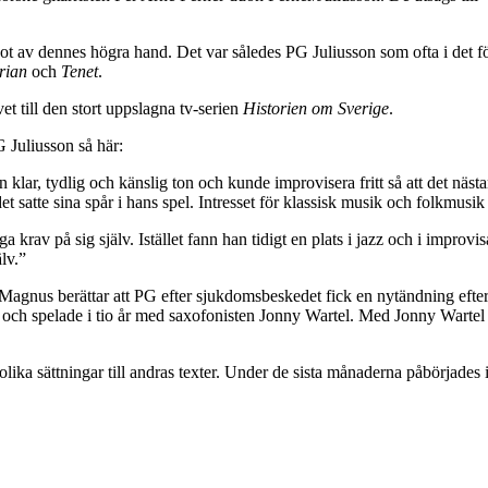
av dennes högra hand. Det var således PG Juliusson som ofta i det fö
rian
och
Tenet
.
till den stort uppslagna tv-serien
Historien om Sverige
.
 Juliusson så här:
 klar, tydlig och känslig ton och kunde improvisera fritt så att det nästa
 satte sina spår i hans spel. Intresset för klassisk musik och folkmusik f
krav på sig själv. Istället fann han tidigt en plats i jazz och i improvis
lv.”
gnus berättar att PG efter sjukdomsbeskedet fick en nytändning efter a
h spelade i tio år med saxofonisten Jonny Wartel. Med Jonny Wartel 4 
lika sättningar till andras texter. Under de sista månaderna påbörjades