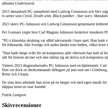
albumet
Undertowed
.
2015 återanknöt PG samarbetet med Ludwig Göransson och blev något 
tv-serier som
Creed
,
Death wish
,
Black panther
,
Star wars: Mandalo
2023 skrev PG Juliusson och Ludwig Göransson gemensamt ledmotivet 
Per Gunnars yngre bror Carl Magnus Juliusson beskriver musikern PG
”PG:s klassiska skolning var alltid närvarande i hans spel. Han hade en
för folkmusik, från Sverige och andra länder som Indien, vilket även det
”Han hade länge svårt för att komponera själv eftersom han haft så höga 
sätt för honom att mer och mer närma sig att skriva och komponera sjä
Vintern 2023 diagnostiserades PG Juliusson med en hjärntumör. Carl Ma
Han var dock en återkommande deltagare på jam runt om i Göteborg, oc
Brötz och Utopia.
De sista åren arbetade han även på en längre svit med egen musik för o
släppas inom en snar framtid.
Patrik Lindgren
Skivrecensioner