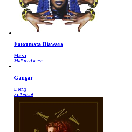
Fatoumata Diawara
Massa
Mali med mera
Gangar
Dreng
Folkmetal