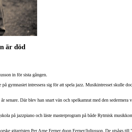
n är död
usson in för sista gången.
på gymnasiet intressera sig för att spela jazz. Musikintresset skulle doc
tio år senare. Där blev han snart vän och spelkamrat med den sederme
gskola på jazzpiano och läste masterprogram på både Rytmisk musikko
rske gitarristen Per Arne Ferner duon Ferner/Juliusson. De utsågs till