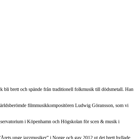
k bli brett och spände från traditionell folkmusik till dödsmetall. Han
ra världsberömde filmmusikkompositören Ludwig Göransson, som vi
nservatorium i Köpenhamn och Högskolan för scen & musik i
 ”Årets unge jazzmusiker” i Norge och gav 2012 ut det brett hyllade