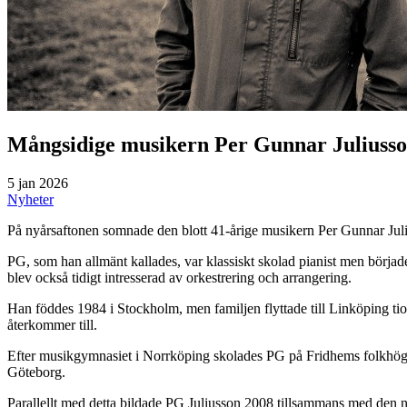
Mångsidige musikern Per Gunnar Juliusso
5 jan 2026
Nyheter
På nyårsaftonen somnade den blott 41-årige musikern Per Gunnar Juli
PG, som han allmänt kallades, var klassiskt skolad pianist men började 
blev också tidigt intresserad av orkestrering och arrangering.
Han föddes 1984 i Stockholm, men familjen flyttade till Linköping 
återkommer till.
Efter musikgymnasiet i Norrköping skolades PG på Fridhems folkhö
Göteborg.
Parallellt med detta bildade PG Juliusson 2008 tillsammans med den no