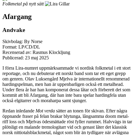
Folkmetal på nytt sätt
Afargang
Andvake
Skivbolag: By Norse
Format: LP/CD/DL
Recenserad av: Rasmus Klockljung
Publicerad:
23 maj 2025
I förra Lira-numret uppmärksammade vi nordisk folkmetal i ett stort
reportage, och nu debuterar ett norskt band som tar ett eget grepp
om genren. Olav Luksengård Mjelva är internationellt renommerad
hardingspelman, men han är uppenbarligen också ett metalhead.
Under flera år har han komponerat dessa låtar och förberett det som
kommit att bli Afargang, där han inte bara spelar hardingfela utan
också elgitarrer och moraharpa samt sjunger.
Redan inledande
Mot verda
sätter an tonen för skivan. Efter några
öppnande fraser på felan brakar blytunga, långsamma doom metal-
riff loss och Mjelvas ödesmättade röst fyller rummet. Halvvägs in tar
plötsligt en malande tremologitarr vid och genast låter det klassisk
norsk nittiotalsblackmetal, något som blir än tydligare när avlägsna