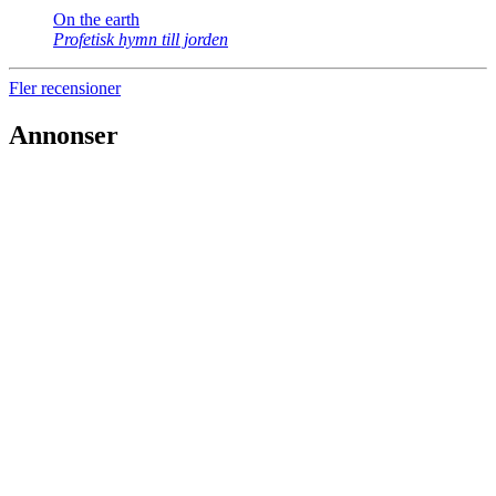
On the earth
Profetisk hymn till jorden
Fler recensioner
Annonser