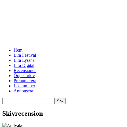
Hem
Lira Festival
Lira Lyssna
Lira Digital
Recensioner
Öppet arkiv
Prenumerera
Lösnummer
Annonsera
Skivrecension