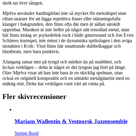
skrik tar över sången.
Mjelva använder hardingfelan inte så mycket för melodispel utan
oftast snarare för att lägga repetitiva fraser eller stämningsfulla
klanger i bakgrunden, den finns ofta där men är sällan särskilt
uppenbar. Musiken är inte heller på något sätt renodlad metal, utan
här finns inslag av psykedelisk rock i både gitarrsound och Jon Even
Schärers trumspel, inte minst i de dynamiska spökslagen i den aviga
niotakten i
Kvile
. Visst finns här smattrande dubbelkaggar och
blastbeats, men bara punktvis.
Afargang satsar mer på tyngd och mörker än på snabbhet, och
lyckas verkligen – detta är något av det tyngsta jag hört på länge.
Olav Mjelva visar att han inte bara är en skicklig spelman, utan
också en originell kompositör och en utmärkt metalgitarrist med en
mäktig röst. Detta har verkligen varit värt att vänta på.
Fler skivrecensioner
Mariam Wallentin & Vestnorsk Jazzensemble
Spring flood