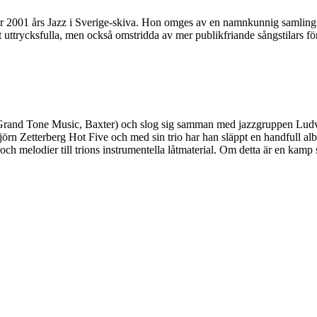
r 2001 års Jazz i Sverige-skiva. Hon omges av en namnkunnig samling b
 uttrycksfulla, men också omstridda av mer publikfriande sångstilars fö
 Grand Tone Music, Baxter) och slog sig samman med jazzgruppen Ludv
orbjörn Zetterberg Hot Five och med sin trio har han släppt en handful
och melodier till trions instrumentella låtmaterial. Om detta är en kam