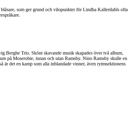
låsare, som ger grund och vilopunkter för Lindha Kallerdahls ofta
respråkare.
ig Berghe Trio. Skönt skavande musik skapades över två album,
l album på Moserobie, innan och utan Ramsby. Nino Ramsby skulle en
p så är det en kamp som alla inblandade vinner, även rytmsektionens