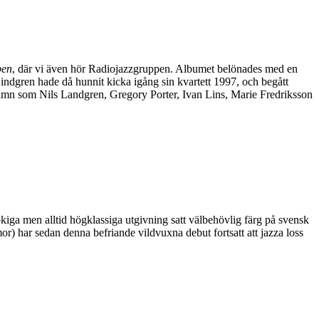
pen
, där vi även hör Radiojazzgruppen. Albumet belönades med en
indgren hade då hunnit kicka igång sin kvartett 1997, och begått
amn som Nils Landgren, Gregory Porter, Ivan Lins, Marie Fredriksson
ga men alltid högklassiga utgivning satt välbehövlig färg på svensk
) har sedan denna befriande vildvuxna debut fortsatt att jazza loss