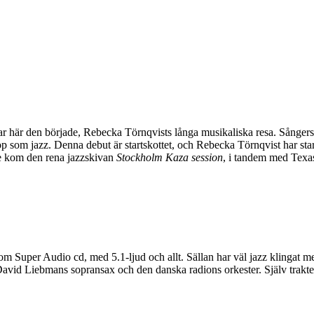
ar här den började, Rebecka Törnqvists långa musikaliska resa. Sångerska
p som jazz. Denna debut är startskottet, och Rebecka Törnqvist har st
re kom den rena jazzskivan
Stockholm Kaza session
, i tandem med Texa
om Super Audio cd, med 5.1-ljud och allt. Sällan har väl jazz klingat m
avid Liebmans sopransax och den danska radions orkester. Själv trakterar