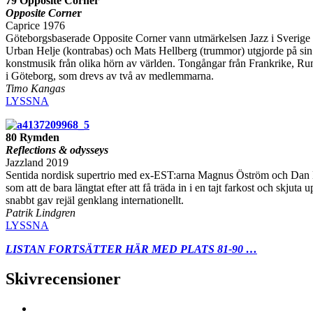
79 Opposite Corner
Opposite Corne
r
Caprice 1976
Göteborgsbaserade Opposite Corner vann utmärkelsen Jazz i Sverige 
Urban Helje (kontrabas) och Mats Hellberg (trummor) utgjorde på sin
konstmusik från olika hörn av världen. Tongångar från Frankrike, Rum
i Göteborg, som drevs av två av medlemmarna.
Timo Kangas
LYSSNA
80 Rymden
Reflections & odysseys
Jazzland 2019
Sentida nordisk supertrio med ex-EST:arna Magnus Öström och Dan Ber
som att de bara längtat efter att få träda in i en tajt farkost och skj
snabbt gav rejäl genklang internationellt.
Patrik Lindgren
LYSSNA
LISTAN FORTSÄTTER HÄR MED PLATS 81-90 …
Skivrecensioner