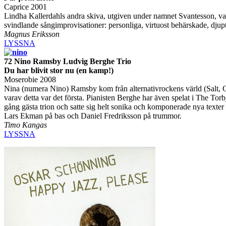
Caprice 2001
Lindha Kallerdahls andra skiva, utgiven under namnet Svantesson, va
svindlande sångimprovisationer: personliga, virtuost behärskade, djupt
Magnus Eriksson
LYSSNA
72 Nino Ramsby Ludvig Berghe Trio
Du har blivit stor nu (en kamp!)
Moserobie 2008
Nina (numera Nino) Ramsby kom från alternativrockens värld (Salt,
varav detta var det första. Pianisten Berghe har även spelat i The T
gång gästa trion och satte sig helt sonika och komponerade nya texter 
Lars Ekman på bas och Daniel Fredriksson på trummor.
Timo Kangas
LYSSNA