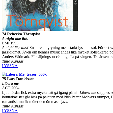
74 Rebecka Törnqvist
A night like this
EMI 1993
A night like this
? Snarare en gryning med starkt lysande sol. För det v
jazzidiomet. Även om hennes musik andas lika mycket sofistikerad po
Anders Widmark. Försäljningssuccén tog alla på sängen. Tre år sena
Timo Kangas
LYSSNA
75 Lars Danielsson
Libera me
ACT 2004
Ljudnördar fick extra mycket att gå igång på när
Libera me
släpptes s
kontrabasister går loss på paletten med Nils Petter Molværs trumpet, D
romantisk musik möter den ömmaste jazz.
Timo Kangas
LYSSNA