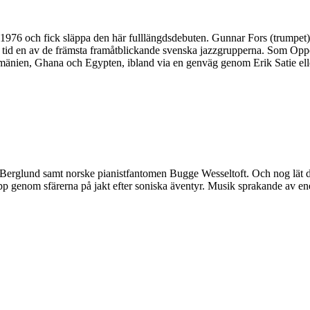
1976 och fick släppa den här fulllängdsdebuten. Gunnar Fors (trumpet
 tid en av de främsta framåtblickande svenska jazzgrupperna. Som Opp
änien, Ghana och Egypten, ibland via en genväg genom Erik Satie eller
glund samt norske pianistfantomen Bugge Wesseltoft. Och nog lät det s
uta upp genom sfärerna på jakt efter soniska äventyr. Musik sprakande av