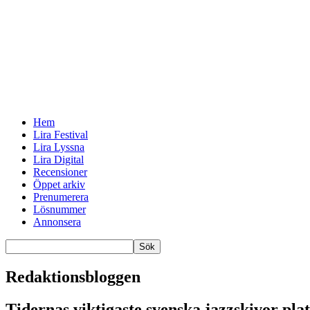
Hem
Lira Festival
Lira Lyssna
Lira Digital
Recensioner
Öppet arkiv
Prenumerera
Lösnummer
Annonsera
Redaktionsbloggen
Tidernas viktigaste svenska jazzskivor plat