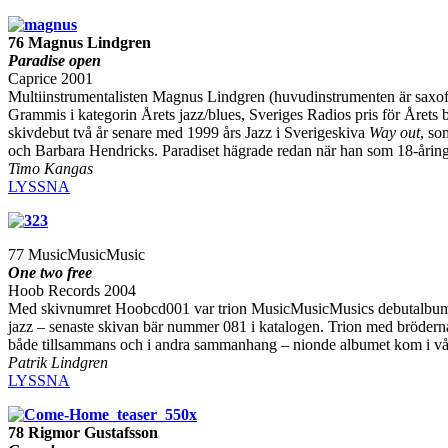
76 Magnus Lindgren
Paradise open
Caprice 2001
Multiinstrumentalisten Magnus Lindgren (huvudinstrumenten är saxofon,
Grammis i kategorin Årets jazz/blues, Sveriges Radios pris för Årets 
skivdebut två år senare med 1999 års Jazz i Sverigeskiva
Way out
, so
och Barbara Hendricks. Paradiset hägrade redan när han som 18-årin
Timo Kangas
LYSSNA
77 MusicMusicMusic
One two free
Hoob Records 2004
Med skivnumret Hoobcd001 var trion MusicMusicMusics debutalbum star
jazz – senaste skivan bär nummer 081 i katalogen. Trion med bröderna
både tillsammans och i andra sammanhang – nionde albumet kom i vå
Patrik Lindgren
LYSSNA
78 Rigmor Gustafsson