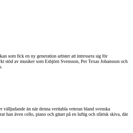
n som fick en ny generation artister att intressera sig för
arkt stöd av musiker som Esbjörn Svensson, Per Texas Johansson och
s.
er välljudande än när denna veritabla veteran bland svenska
 han även cello, piano och gitarr på en luftig och sfärisk skiva, där