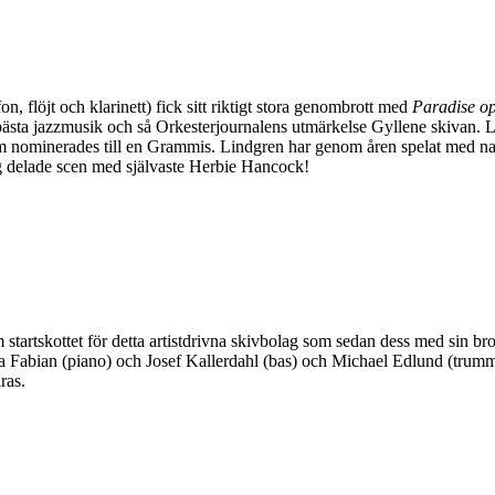
 flöjt och klarinett) fick sitt riktigt stora genombrott med
Paradise o
bästa jazzmusik och så Orkesterjournalens utmärkelse Gyllene skivan. L
m nominerades till en Grammis. Lindgren har genom åren spelat med n
g delade scen med självaste Herbie Hancock!
tskottet för detta artistdrivna skivbolag som sedan dess med sin broki
 Fabian (piano) och Josef Kallerdahl (bas) och Michael Edlund (trummor
ras.