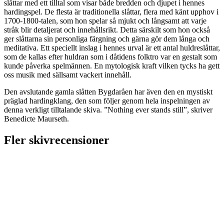
slåttar med ett tilltal som visar både bredden och djupet i hennes
hardingspel. De flesta är traditionella slåttar, flera med känt upphov i
1700-1800-talen, som hon spelar så mjukt och långsamt att varje
stråk blir detaljerat och innehållsrikt. Detta särskilt som hon också
ger slåttarna sin personliga färgning och gärna gör dem långa och
meditativa. Ett speciellt inslag i hennes urval är ett antal huldreslåttar,
som de kallas efter huldran som i dåtidens folktro var en gestalt som
kunde påverka spelmännen. En mytologisk kraft vilken tycks ha gett
oss musik med sällsamt vackert innehåll.
Den avslutande gamla slåtten Bygdaråen har även den en mystiskt
präglad hardingklang, den som följer genom hela inspelningen av
denna verkligt tilltalande skiva. ”Nothing ever stands still”, skriver
Benedicte Maurseth.
Fler skivrecensioner