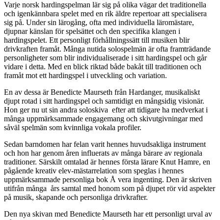
Varje norsk hardingspelman lär sig på olika vägar det traditionella
och igenkännbara spelet med en rik äldre repertoar att specialisera
sig på. Under sin lärogång, ofta med individuella läromästare,
djupnar känslan för spelsättet och den specifika klangen i
hardingspelet. Ett personligt förhållningssätt till musiken blir
drivkraften framåt. Många nutida solospelmän är ofta framträdande
personligheter som blir individualiserade i sitt hardingspel och går
vidare i detta. Med en blick riktad både bakåt till traditionen och
framåt mot ett hardingspel i utveckling och variation.
En av dessa är Benedicte Maurseth från Hardanger, musikaliskt
djupt rotad i sitt hardingspel och samtidigt en mångsidig visionär.
Hon ger nu ut sin andra soloskiva efter att tidigare ha medverkat i
många uppmärksammade engagemang och skivutgivningar med
såväl spelmän som kvinnliga vokala profiler.
Sedan barndomen har felan varit hennes huvudsakliga instrument
och hon har genom åren influerats av många bärare av regionala
traditioner. Särskilt omtalad är hennes första lärare Knut Hamre, en
pågående kreativ elev-mästarrelation som speglas i hennes
uppmärksammade personliga bok Å vera ingenting. Den är skriven
utifrån många års samtal med honom som på djupet rör vid aspekter
på musik, skapande och personliga drivkrafter.
Den nya skivan med Benedicte Maurseth har ett personligt urval av