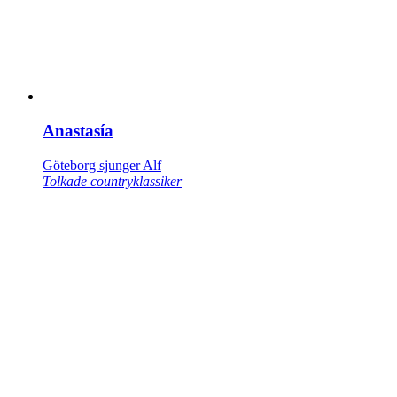
Anastasía
Göteborg sjunger Alf
Tolkade countryklassiker