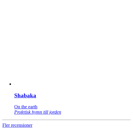
Shabaka
On the earth
Profetisk hymn till jorden
Fler recensioner