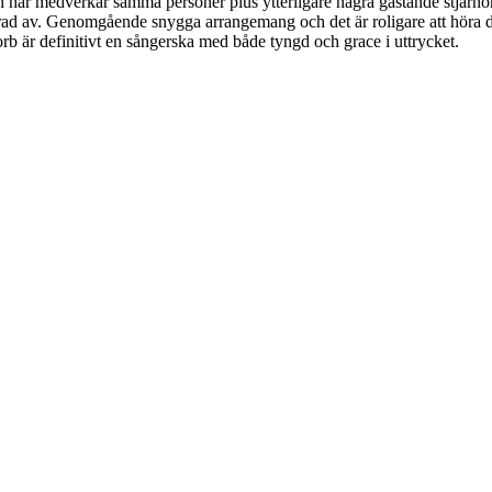
h här medverkar samma personer plus ytterligare några gästande stjärn
rad av. Genomgående snygga arrangemang och det är roligare att höra
b är definitivt en sångerska med både tyngd och grace i uttrycket.