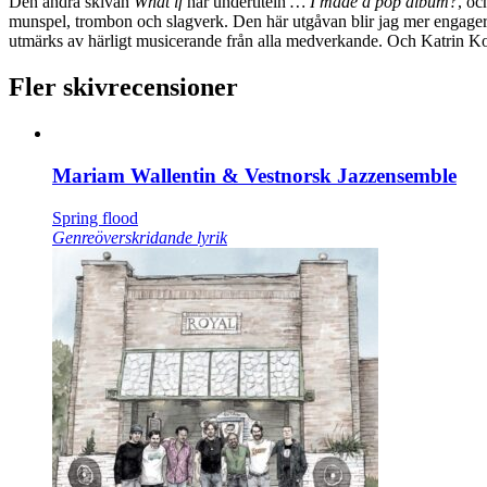
Den andra skivan
What if
har undertiteln
… I made a pop album?
, oc
munspel, trombon och slagverk. Den här utgåvan blir jag mer engage
utmärks av härligt musicerande från alla medverkande. Och Katrin Kor
Fler skivrecensioner
Mariam Wallentin & Vestnorsk Jazzensemble
Spring flood
Genreöverskridande lyrik