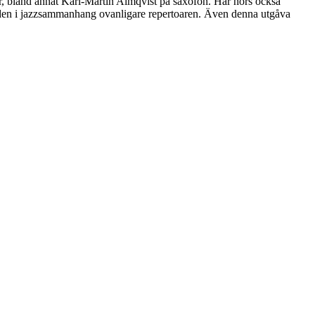
or, bland annat Karl-Martin Almqvist på saxofon. Här hörs också
 den i jazzsammanhang ovanligare repertoaren. Även denna utgåva