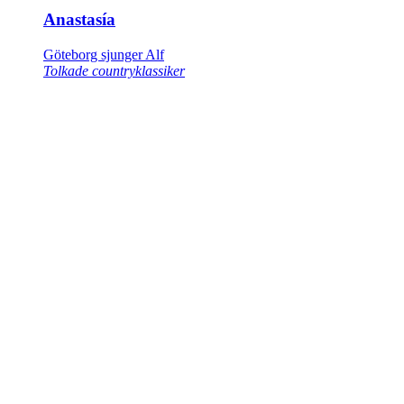
Anastasía
Göteborg sjunger Alf
Tolkade countryklassiker