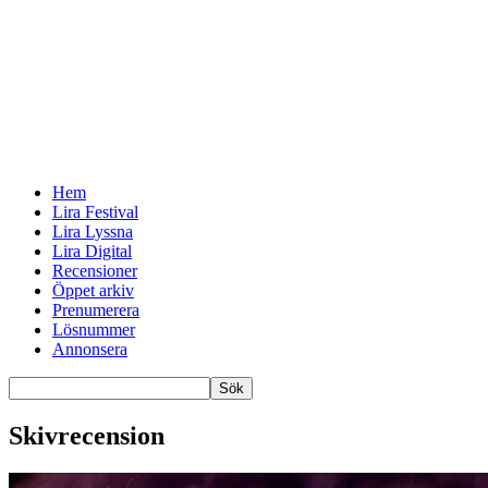
Hem
Lira Festival
Lira Lyssna
Lira Digital
Recensioner
Öppet arkiv
Prenumerera
Lösnummer
Annonsera
Skivrecension