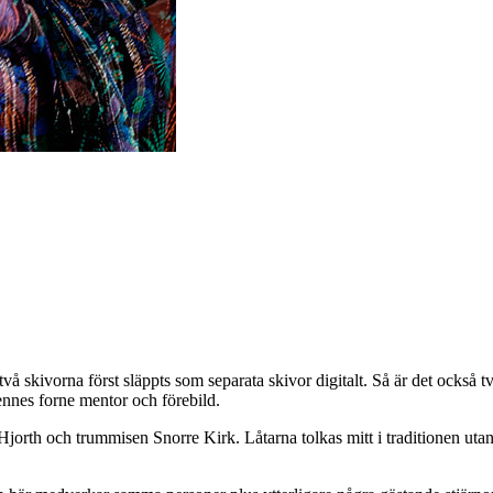
två skivorna först släppts som separata skivor digitalt. Så är det ock
hennes forne mentor och förebild.
Hjorth och trummisen Snorre Kirk. Låtarna tolkas mitt i traditionen ut