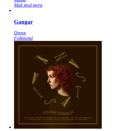
Mali med mera
Gangar
Dreng
Folkmetal