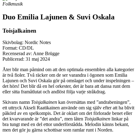
Folkmusik
Duo Emilia Lajunen & Suvi Oskala
Toisjalkainen
Skivbolag: Nordic Notes
Format: CD/DL
Recenserad av: Anne Brügge
Publicerad:
31 maj 2024
Åter blir man påmind om att den optimala ensemblen alla kategorier
är två fioler. Två räcker om de ser varandra i ögonen som Emilia
Lajunen och Suvi Oskala gör på omslaget och under inspelningen –
det hörs! Det blir då en hel orkester, det är bara att dansa runt dem
eller sitta framåtlutat och andlöst följa varje stråkdrag.
Skivans namn
Toisjalkainen
kan översättas med ”andrabeningen”,
ett uttryck Akseli Raatikainen använde om sig själv efter att ha blivit
påkörd av en spelkompis. Det är oklart om det förlorade benet eller
det kvarvarande är ”det andra”, men låten
Toisjalkainen
linkar på
bra tungt med en del ettor underförstådda. Melodin känns bekant,
men det gör ju gärna schottisar som ramlar runt i Norden.