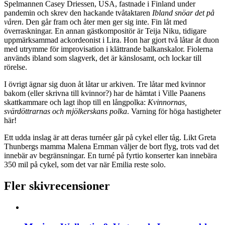
Spelmannen Casey Driessen, USA, fastnade i Finland under
pandemin och skrev den hackande tvåtaktaren
Ibland snöar det på
våren
. Den går fram och åter men ger sig inte. Fin låt med
överraskningar. En annan gästkompositör är Teija Niku, tidigare
uppmärksammad ackordeonist i Lira. Hon har gjort två låtar åt duon
med utrymme för improvisation i klättrande balkanskalor. Fiolerna
används ibland som slagverk, det är känslosamt, och lockar till
rörelse.
I övrigt ägnar sig duon åt låtar ur arkiven. Tre låtar med kvinnor
bakom (eller skrivna till kvinnor?) har de hämtat i Ville Paanens
skattkammare och lagt ihop till en långpolka:
Kvinnornas,
svärdöttrarnas och mjölkerskans polka
. Varning för höga hastigheter
här!
Ett udda inslag är att deras turnéer går på cykel eller tåg. Likt Greta
Thunbergs mamma Malena Ernman väljer de bort flyg, trots vad det
innebär av begränsningar. En turné på fyrtio konserter kan innebära
350 mil på cykel, som det var när Emilia reste solo.
Fler skivrecensioner