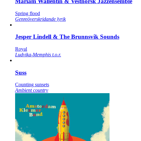
Mariam Wallentin & Vestnorsk Jazzensemble
Spring flood
Genreöverskridande lyrik
Jesper Lindell & The Brunnsvik Sounds
Royal
Ludvika-Memphis t.o.r.
Suss
Counting sunsets
Ambient country