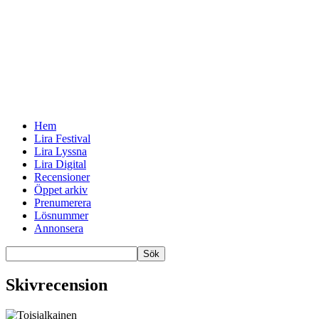
Hem
Lira Festival
Lira Lyssna
Lira Digital
Recensioner
Öppet arkiv
Prenumerera
Lösnummer
Annonsera
Skivrecension