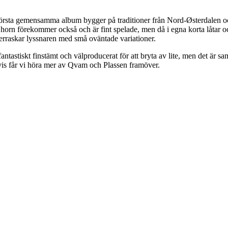
a gemensamma album bygger på traditioner från Nord-Østerdalen och T
horn förekommer också och är fint spelade, men då i egna korta låtar o
verraskar lyssnaren med små oväntade variationer.
fantastiskt finstämt och välproducerat för att bryta av lite, men det är
svis får vi höra mer av Qvam och Plassen framöver.