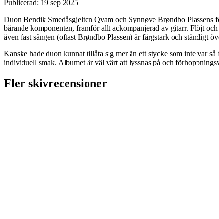
Publicerad:
19 sep 2025
Duon Bendik Smedåsgjelten Qvam och Synnøve Brøndbo Plassens först
bärande komponenten, framför allt ackompanjerad av gitarr. Flöjt och 
även fast sången (oftast Brøndbo Plassen) är färgstark och ständigt ö
Kanske hade duon kunnat tillåta sig mer än ett stycke som inte var så 
individuell smak. Albumet är väl värt att lyssnas på och förhoppning
Fler skivrecensioner