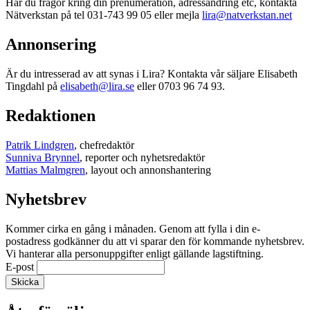
Har du frågor kring din prenumeration, adressändring etc, kontakta
Nätverkstan på tel 031-743 99 05 eller mejla
lira@natverkstan.net
Annonsering
Är du intresserad av att synas i Lira? Kontakta vår säljare Elisabeth
Tingdahl på
elisabeth@lira.se
eller 0703 96 74 93.
Redaktionen
Patrik Lindgren
, chefredaktör
Sunniva Brynnel
, reporter och nyhetsredaktör
Mattias Malmgren
, layout och annonshantering
Nyhetsbrev
Kommer cirka en gång i månaden. Genom att fylla i din e-
postadress godkänner du att vi sparar den för kommande nyhetsbrev.
Vi hanterar alla personuppgifter enligt gällande lagstiftning.
E-post