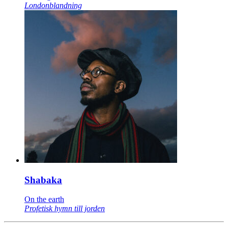
Londonblandning
Shabaka
On the earth
Profetisk hymn till jorden