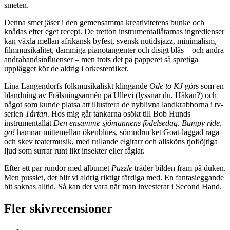
smeten.
Denna smet jäser i den gemensamma kreativitetens bunke och
knådas efter eget recept. De tretton instrumentallåtarnas ingredienser
kan växla mellan afrikansk byfest, svensk nutidsjazz, minimalism,
filmmusikalitet, dammiga pianotangenter och disigt blås – och andra
andrahandsinfluenser – men trots det på papperet så spretiga
upplägget kör de aldrig i orkesterdiket.
Lina Langendorfs folkmusikaliskt klingande
Ode to KJ
görs som en
blandning av Frälsningsarmén på Ullevi (lyssnar du, Håkan?) och
något som kunde platsa att illustrera de nyblivna landkrabborna i tv-
serien
Tårtan
. Hos mig går tankarna osökt till Bob Hunds
instrumentallåt
Den ensamme sjömannens födelsedag
.
Bumpy ride,
go!
hamnar mittemellan ökenblues, sömndrucket Goat-laggad raga
och skev teatermusik, med rullande elgitarr och allsköns tjoflöjtiga
ljud som surrar runt likt insekter eller fåglar.
Efter ett par rundor med albumet
Puzzle
träder bilden fram på duken.
Men pusslet, det blir vi aldrig riktigt färdiga med. En fantasieggande
bit saknas alltid. Så kan det vara när man investerar i Second Hand.
Fler skivrecensioner