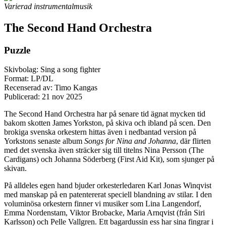
Varierad instrumentalmusik
The Second Hand Orchestra
Puzzle
Skivbolag: Sing a song fighter
Format: LP/DL
Recenserad av: Timo Kangas
Publicerad:
21 nov 2025
The Second Hand Orchestra har på senare tid ägnat mycken tid
bakom skotten James Yorkston, på skiva och ibland på scen. Den
brokiga svenska orkestern hittas även i nedbantad version på
Yorkstons senaste album
Songs for Nina and Johanna
, där flirten
med det svenska även sträcker sig till titelns Nina Persson (The
Cardigans) och Johanna Söderberg (First Aid Kit), som sjunger på
skivan.
På alldeles egen hand bjuder orkesterledaren Karl Jonas Winqvist
med manskap på en patentererat speciell blandning av stilar. I den
voluminösa orkestern finner vi musiker som Lina Langendorf,
Emma Nordenstam, Viktor Brobacke, Maria Arnqvist (från Siri
Karlsson) och Pelle Vallgren. Ett bagardussin ess har sina fingrar i