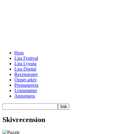
Hem
Lira Festival
Lira Lyssna
Lira Digital
Recensioner
Öppet arkiv
Prenumerera
Lösnummer
Annonsera
Skivrecension