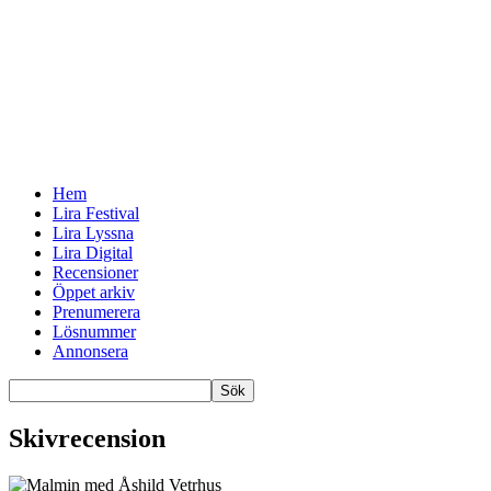
Hem
Lira Festival
Lira Lyssna
Lira Digital
Recensioner
Öppet arkiv
Prenumerera
Lösnummer
Annonsera
Skivrecension