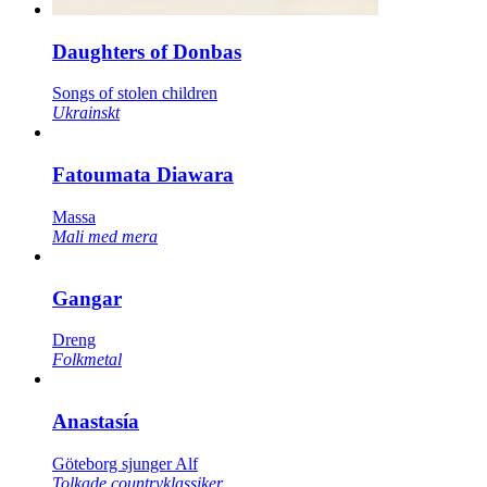
Daughters of Donbas
Songs of stolen children
Ukrainskt
Fatoumata Diawara
Massa
Mali med mera
Gangar
Dreng
Folkmetal
Anastasía
Göteborg sjunger Alf
Tolkade countryklassiker