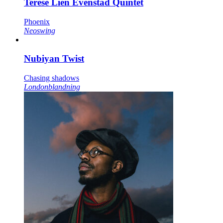
Terese Lien Evenstad Quintet
Phoenix
Neoswing
Nubiyan Twist
Chasing shadows
Londonblandning