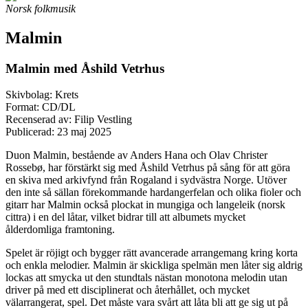
Norsk folkmusik
Malmin
Malmin med Åshild Vetrhus
Skivbolag: Krets
Format: CD/DL
Recenserad av: Filip Vestling
Publicerad:
23 maj 2025
Duon Malmin, bestående av Anders Hana och Olav Christer
Rossebø, har förstärkt sig med Åshild Vetrhus på sång för att göra
en skiva med arkivfynd från Rogaland i sydvästra Norge. Utöver
den inte så sällan förekommande hardangerfelan och olika fioler och
gitarr har Malmin också plockat in mungiga och langeleik (norsk
cittra) i en del låtar, vilket bidrar till att albumets mycket
ålderdomliga framtoning.
Spelet är röjigt och bygger rätt avancerade arrangemang kring korta
och enkla melodier. Malmin är skickliga spelmän men låter sig aldrig
lockas att smycka ut den stundtals nästan monotona melodin utan
driver på med ett disciplinerat och återhållet, och mycket
välarrangerat, spel. Det måste vara svårt att låta bli att ge sig ut på