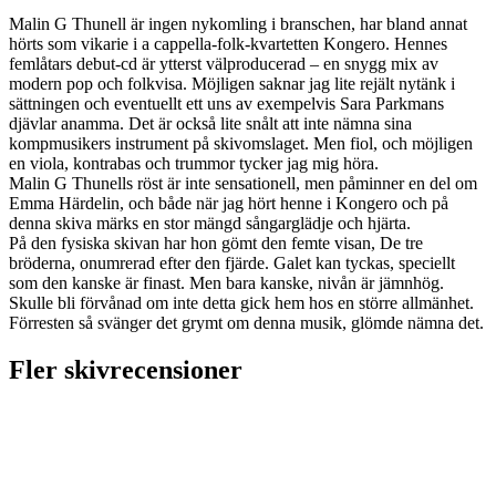
Malin G Thunell är ingen nykomling i branschen, har bland annat
hörts som vikarie i a cappella-folk-kvartetten Kongero. Hennes
femlåtars debut-cd är ytterst välproducerad – en snygg mix av
modern pop och folkvisa. Möjligen saknar jag lite rejält nytänk i
sättningen och eventuellt ett uns av exempelvis Sara Parkmans
djävlar anamma. Det är också lite snålt att inte nämna sina
kompmusikers instrument på skivomslaget. Men fiol, och möjligen
en viola, kontrabas och trummor tycker jag mig höra.
Malin G Thunells röst är inte sensationell, men påminner en del om
Emma Härdelin, och både när jag hört henne i Kongero och på
denna skiva märks en stor mängd sångarglädje och hjärta.
På den fysiska skivan har hon gömt den femte visan, De tre
bröderna, onumrerad efter den fjärde. Galet kan tyckas, speciellt
som den kanske är finast. Men bara kanske, nivån är jämnhög.
Skulle bli förvånad om inte detta gick hem hos en större allmänhet.
Förresten så svänger det grymt om denna musik, glömde nämna det.
Fler skivrecensioner