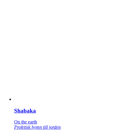
Shabaka
On the earth
Profetisk hymn till jorden