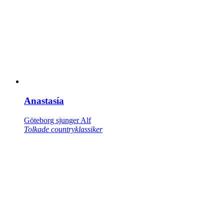
Anastasía
Göteborg sjunger Alf
Tolkade countryklassiker