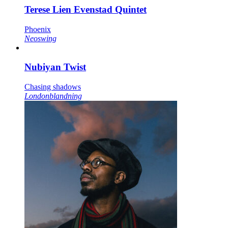
Terese Lien Evenstad Quintet
Phoenix
Neoswing
Nubiyan Twist
Chasing shadows
Londonblandning