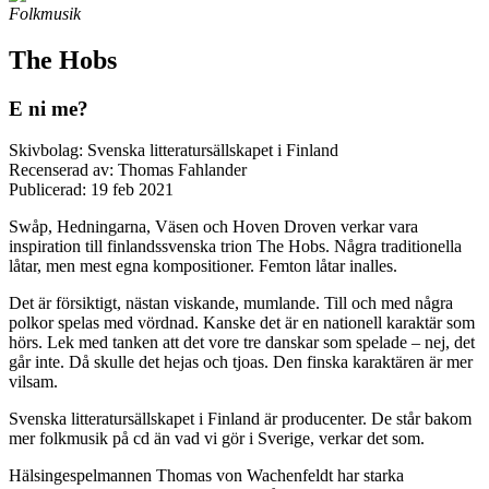
Folkmusik
The Hobs
E ni me?
Skivbolag: Svenska litteratursällskapet i Finland
Recenserad av: Thomas Fahlander
Publicerad:
19 feb 2021
Swåp, Hedningarna, Väsen och Hoven Droven verkar vara
inspiration till finlandssvenska trion The Hobs. Några traditionella
låtar, men mest egna kompositioner. Femton låtar inalles.
Det är försiktigt, nästan viskande, mumlande. Till och med några
polkor spelas med vördnad. Kanske det är en nationell karaktär som
hörs. Lek med tanken att det vore tre danskar som spelade – nej, det
går inte. Då skulle det hejas och tjoas. Den finska karaktären är mer
vilsam.
Svenska litteratursällskapet i Finland är producenter. De står bakom
mer folkmusik på cd än vad vi gör i Sverige, verkar det som.
Hälsingespelmannen Thomas von Wachenfeldt har starka