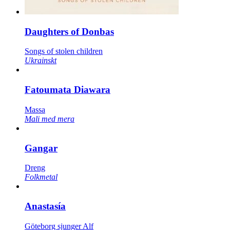
Daughters of Donbas
Songs of stolen children
Ukrainskt
Fatoumata Diawara
Massa
Mali med mera
Gangar
Dreng
Folkmetal
Anastasía
Göteborg sjunger Alf