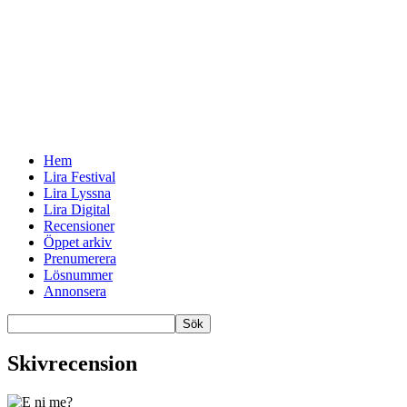
Hem
Lira Festival
Lira Lyssna
Lira Digital
Recensioner
Öppet arkiv
Prenumerera
Lösnummer
Annonsera
Skivrecension