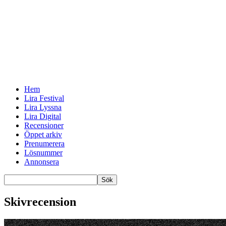
Hem
Lira Festival
Lira Lyssna
Lira Digital
Recensioner
Öppet arkiv
Prenumerera
Lösnummer
Annonsera
Skivrecension