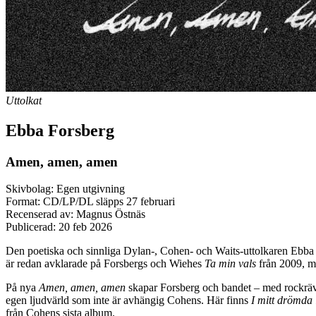
Uttolkat
Ebba Forsberg
Amen, amen, amen
Skivbolag: Egen utgivning
Format: CD/LP/DL släpps 27 februari
Recenserad av: Magnus Östnäs
Publicerad:
20 feb 2026
Den poetiska och sinnliga Dylan-, Cohen- och Waits-uttolkaren Ebba 
är redan avklarade på Forsbergs och Wiehes
Ta min vals
från 2009, me
På nya
Amen, amen, amen
skapar Forsberg och bandet – med rockräv
egen ljudvärld som inte är avhängig Cohens. Här finns
I mitt drömda 
från Cohens sista album.