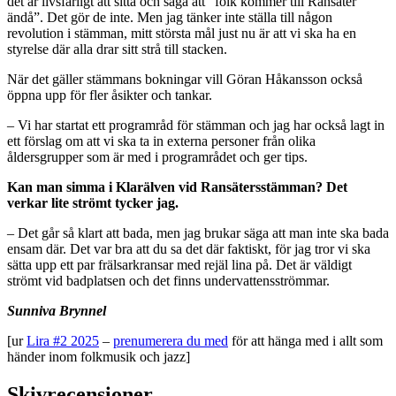
det är livsfarligt att sitta och säga att ”folk kommer till Ransäter
ändå”. Det gör de inte. Men jag tänker inte ställa till någon
revolution i stämman, mitt största mål just nu är att vi ska ha en
styrelse där alla drar sitt strå till stacken.
När det gäller stämmans bokningar vill Göran Håkansson också
öppna upp för fler åsikter och tankar.
– Vi har startat ett programråd för stämman och jag har också lagt in
ett förslag om att vi ska ta in externa personer från olika
åldersgrupper som är med i programrådet och ger tips.
Kan man simma i Klarälven vid Ransätersstämman? Det
verkar lite strömt tycker jag.
– Det går så klart att bada, men jag brukar säga att man inte ska bada
ensam där. Det var bra att du sa det där faktiskt, för jag tror vi ska
sätta upp ett par frälsarkransar med rejäl lina på. Det är väldigt
strömt vid badplatsen och det finns undervattens­strömmar.
Sunniva Brynnel
[ur
Lira #2 2025
–
prenumerera du med
för att hänga med i allt som
händer inom folkmusik och jazz]
Skivrecensioner