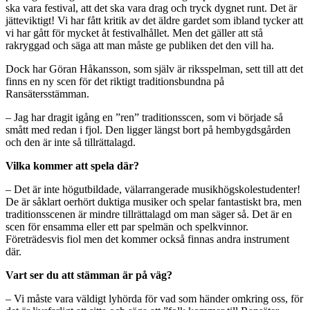
ska vara festival, att det ska vara drag och tryck dygnet runt. Det är
jätteviktigt! Vi har fått kritik av det äldre gardet som ibland tycker att
vi har gått för mycket åt festivalhållet. Men det gäller att stå
rakryggad och säga att man måste ge publiken det den vill ha.
Dock har Göran Håkansson, som själv är riksspelman, sett till att det
finns en ny scen för det riktigt traditionsbundna på
Ransätersstämman.
– Jag har dragit igång en ”ren” traditionsscen, som vi började så
smått med redan i fjol. Den ligger längst bort på hembygdsgården
och den är inte så tillrättalagd.
Vilka kommer att spela där?
– Det är inte högutbildade, väl­arrangerade musikhögskolestudenter!
De är såklart oerhört duktiga musiker och spelar fantastiskt bra, men
traditionsscenen är mindre tillrättalagd om man säger så. Det är en
scen för ensamma eller ett par spelmän och spelkvinnor.
Företrädesvis fiol men det kommer också finnas andra instrument
där.
Vart ser du att stämman är på väg?
– Vi måste vara väldigt lyhörda för vad som händer omkring oss, för