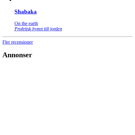
Shabaka
On the earth
Profetisk hymn till jorden
Fler recensioner
Annonser