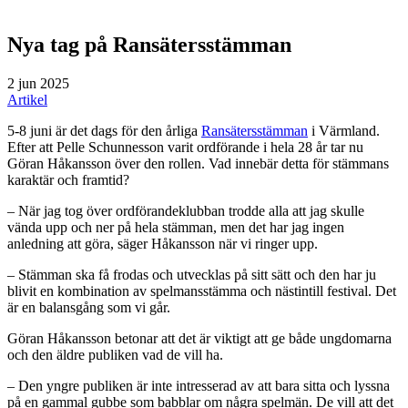
Nya tag på Ransätersstämman
2 jun 2025
Artikel
5-8 juni är det dags för den årliga
Ransätersstämman
i Värmland.
Efter att Pelle Schunnesson varit ordförande i hela 28 år tar nu
Göran Håkansson över den rollen. Vad innebär detta för stämmans
karaktär och framtid?
– När jag tog över ordförandeklubban trodde alla att jag skulle
vända upp och ner på hela stämman, men det har jag ingen
anledning att göra, säger Håkansson när vi ringer upp.
– Stämman ska få frodas och utvecklas på sitt sätt och den har ju
blivit en kombination av spelmansstämma och nästintill festival. Det
är en balansgång som vi går.
Göran Håkansson betonar att det är viktigt att ge både ungdomarna
och den äldre publiken vad de vill ha.
– Den yngre publiken är inte intresserad av att bara sitta och lyssna
på en gammal gubbe som babblar om några spelmän. De vill att det