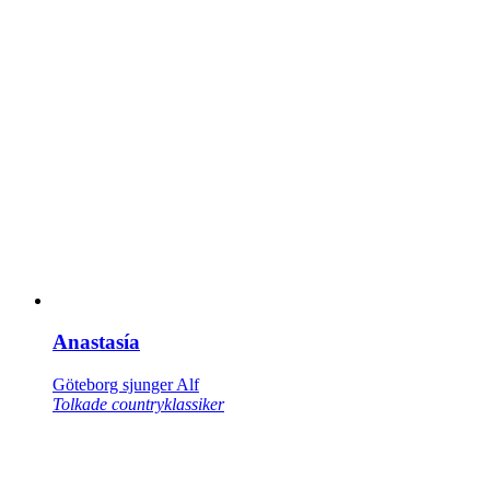
Anastasía
Göteborg sjunger Alf
Tolkade countryklassiker