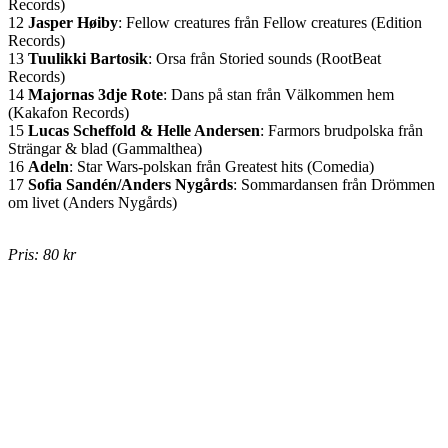
Records)
12
Jasper Høiby
: Fellow creatures från Fellow creatures (Edition
Records)
13
Tuulikki Bartosik
: Orsa från Storied sounds (RootBeat
Records)
14
Majornas 3dje Rote
: Dans på stan från Välkommen hem
(Kakafon Records)
15
Lucas Scheffold & Helle Andersen
: Farmors brudpolska från
Strängar & blad (Gammalthea)
16
Adeln
: Star Wars-polskan från Greatest hits (Comedia)
17
Sofia Sandén/Anders Nygårds
: Sommardansen från Drömmen
om livet (Anders Nygårds)
Pris: 80 kr
Beställ %NR%
(Porto 49 kr tillkommer.)
Namn
(måste anges)
Adress
(måste anges)
Postnummer
(måste anges)
Ort
(måste anges)