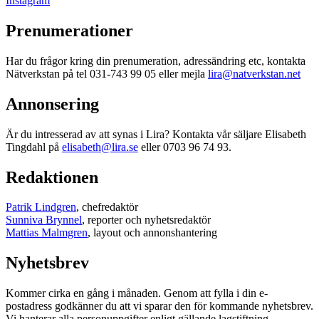
Instagram
Prenumerationer
Har du frågor kring din prenumeration, adressändring etc, kontakta
Nätverkstan på tel 031-743 99 05 eller mejla
lira@natverkstan.net
Annonsering
Är du intresserad av att synas i Lira? Kontakta vår säljare Elisabeth
Tingdahl på
elisabeth@lira.se
eller 0703 96 74 93.
Redaktionen
Patrik Lindgren
, chefredaktör
Sunniva Brynnel
, reporter och nyhetsredaktör
Mattias Malmgren
, layout och annonshantering
Nyhetsbrev
Kommer cirka en gång i månaden. Genom att fylla i din e-
postadress godkänner du att vi sparar den för kommande nyhetsbrev.
Vi hanterar alla personuppgifter enligt gällande lagstiftning.