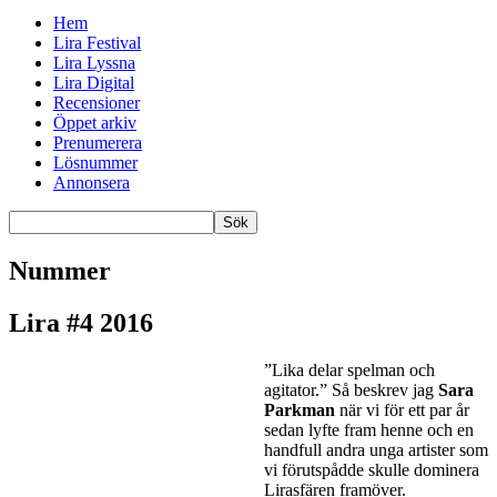
Hem
Lira Festival
Lira Lyssna
Lira Digital
Recensioner
Öppet arkiv
Prenumerera
Lösnummer
Annonsera
Nummer
Lira #4 2016
”Lika delar spelman och
agitator.” Så beskrev jag
Sara
Parkman
när vi för ett par år
sedan lyfte fram henne och en
handfull andra unga artister som
vi förutspådde skulle dominera
Lirasfären framöver.