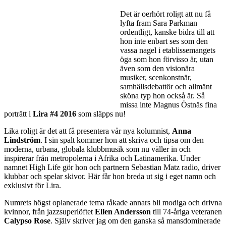
Det är oerhört roligt att nu få
lyfta fram Sara Parkman
ordentligt, kanske bidra till att
hon inte enbart ses som den
vassa nagel i etablissemangets
öga som hon förvisso är, utan
även som den visionära
musiker, scenkonstnär,
samhällsdebattör och allmänt
sköna typ hon också är. Så
missa inte Magnus Östnäs fina
porträtt i
Lira #4 2016
som släpps nu!
Lika roligt är det att få presentera vår nya kolumnist,
Anna
Lindström
. I sin spalt kommer hon att skriva och tipsa om den
moderna, urbana, globala klubbmusik som nu väller in och
inspirerar från metropolerna i Afrika och Latinamerika. Under
namnet High Life gör hon och partnern Sebastian Matz radio, driver
klubbar och spelar skivor. Här får hon breda ut sig i eget namn och
exklusivt för Lira.
Numrets högst oplanerade tema råkade annars bli modiga och drivna
kvinnor, från jazzsuperlöftet
Ellen Andersson
till 74-åriga veteranen
Calypso Rose
. Själv skriver jag om den ganska så mansdominerade