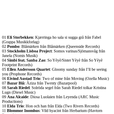
01
Eli Storbekken
: Kjærringa ho sala si sugga grå från Fabel
(Grappa Musikkforlag)
02
Pombo
: Blåmärken från Blåmärken (Queenside Records)
03
Stockholm Lisboa Project
: Somos varinas/Sjömansvåg från
Janela (Nomis Musik)
04
Simbi feat. Sanba Zao
: So Yèyè/Sister Yèyè från So Yèyè
Footprint Records)
05
Ellen Andersson Quartet
: Gloomy sunday från I’ll be seeing
you (Prophone Records)
06
Eivind Austad Trio
: Two of mine från Moving (Ozella Music)
07
Bazar Blå
: Àziza från Twenty (Bazarpool)
08
Sarah Riedel
: Solröda segel från Sarah Riedel tolkar Kristina
Lugn (Diesel Music)
09
Ana Alcaide
: Diosa Luolaien från Leyenda (ARC Music
Productions)
10
Elda Trio
: Hon och han från Elda (Two Rivers Records)
11
Blommor Inomhus
: Vild hyacint från Herbarium (Havtorn