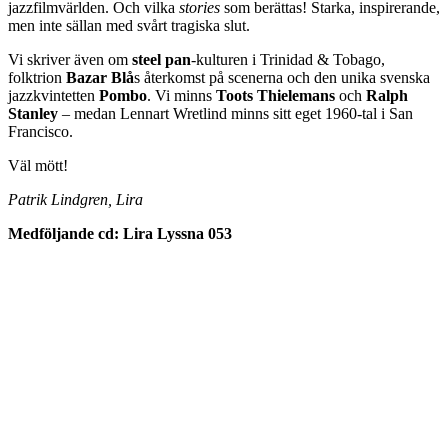
jazzfilmvärlden. Och vilka
stories
som berättas! Starka, inspirerande,
men inte sällan med svårt tragiska slut.
Vi skriver även om
steel pan
-kulturen i Trinidad & Tobago,
folktrion
Bazar Blå
s återkomst på scenerna och den unika svenska
jazzkvintetten
Pombo
. Vi minns
Toots Thielemans
och
Ralph
Stanley
– medan Lennart Wretlind minns sitt eget 1960-tal i San
Francisco.
Väl mött!
Patrik Lindgren, Lira
Medföljande cd: Lira Lyssna 053