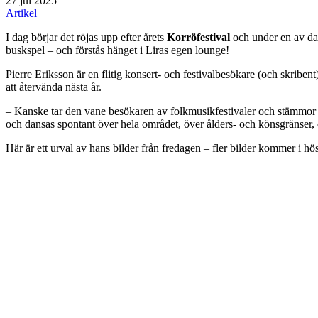
27 jul 2025
Artikel
I dag börjar det röjas upp efter årets
Korröfestival
och under en av dag
buskspel – och förstås hänget i Liras egen lounge!
Pierre Eriksson är en flitig konsert- och festivalbesökare (och skrib
att återvända nästa år.
– Kanske tar den vane besökaren av folkmusikfestivaler och stämmor de
och dansas spontant över hela området, över ålders- och könsgränser, 
Här är ett urval av hans bilder från fredagen – fler bilder kommer i h