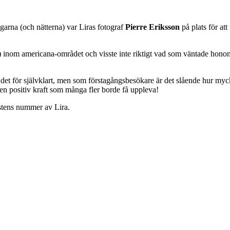
arna (och nätterna) var Liras fotograf
Pierre Eriksson
på plats för att
ent) inom americana-området och visste inte riktigt vad som väntade ho
t för självklart, men som förstagångsbesökare är det slående hur mycket
en positiv kraft som många fler borde få uppleva!
östens nummer av Lira.