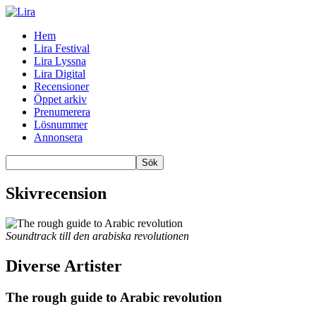
Hem
Lira Festival
Lira Lyssna
Lira Digital
Recensioner
Öppet arkiv
Prenumerera
Lösnummer
Annonsera
Skivrecension
Soundtrack till den arabiska revolutionen
Diverse Artister
The rough guide to Arabic revolution