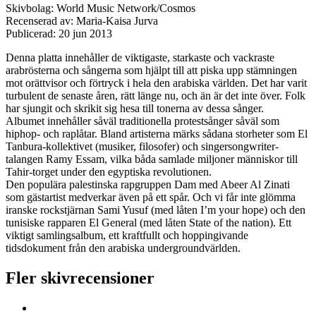
Skivbolag: World Music Network/Cosmos
Recenserad av: Maria-Kaisa Jurva
Publicerad:
20 jun 2013
Denna platta innehåller de viktigaste, starkaste och vackraste
arabrösterna och sångerna som hjälpt till att piska upp stämningen
mot orättvisor och förtryck i hela den arabiska världen. Det har varit
turbulent de senaste åren, rätt länge nu, och än är det inte över. Folk
har sjungit och skrikit sig hesa till tonerna av dessa sånger.
Albumet innehåller såväl traditionella protestsånger såväl som
hiphop- och raplåtar. Bland artisterna märks sådana storheter som El
Tanbura-kollektivet (musiker, filosofer) och singersongwriter-
talangen Ramy Essam, vilka båda samlade miljoner människor till
Tahir-torget under den egyptiska revolutionen.
Den populära palestinska rapgruppen Dam med Abeer Al Zinati
som gästartist medverkar även på ett spår. Och vi får inte glömma
iranske rockstjärnan Sami Yusuf (med låten I’m your hope) och den
tunisiske rapparen El General (med låten State of the nation). Ett
viktigt samlingsalbum, ett kraftfullt och hoppingivande
tidsdokument från den arabiska undergroundvärlden.
Fler skivrecensioner