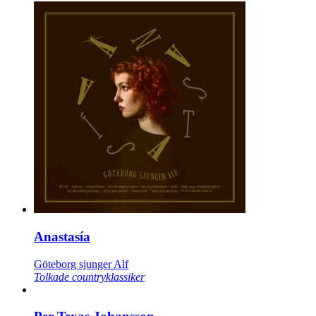
Anastasía
Göteborg sjunger Alf
Tolkade countryklassiker