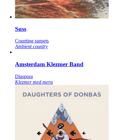
Suss
Counting sunsets
Ambient country
Amsterdam Klezmer Band
Diaspora
Klezmer med mera