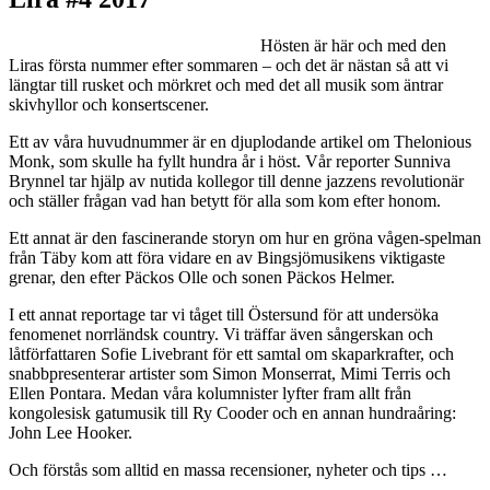
Hösten är här och med den
Liras första nummer efter sommaren – och det är nästan så att vi
längtar till rusket och mörkret och med det all musik som äntrar
skivhyllor och konsertscener.
Ett av våra huvudnummer är en djuplodande artikel om Thelonious
Monk, som skulle ha fyllt hundra år i höst. Vår reporter Sunniva
Brynnel tar hjälp av nutida kollegor till denne jazzens revolutionär
och ställer frågan vad han betytt för alla som kom efter honom.
Ett annat är den fascinerande storyn om hur en gröna vågen-spelman
från Täby kom att föra vidare en av Bingsjömusikens viktigaste
grenar, den efter Päckos Olle och sonen Päckos Helmer.
I ett annat reportage tar vi tåget till Östersund för att undersöka
fenomenet norrländsk country. Vi träffar även sångerskan och
låtförfattaren Sofie Livebrant för ett samtal om skaparkrafter, och
snabbpresenterar artister som Simon Monserrat, Mimi Terris och
Ellen Pontara. Medan våra kolumnister lyfter fram allt från
kongolesisk gatumusik till Ry Cooder och en annan hundraåring:
John Lee Hooker.
Och förstås som alltid en massa recensioner, nyheter och tips …