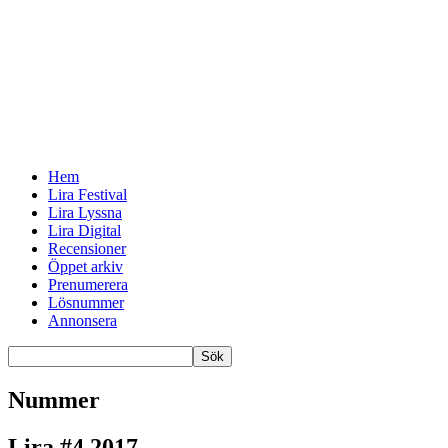
Hem
Lira Festival
Lira Lyssna
Lira Digital
Recensioner
Öppet arkiv
Prenumerera
Lösnummer
Annonsera
Nummer
Lira #4 2017