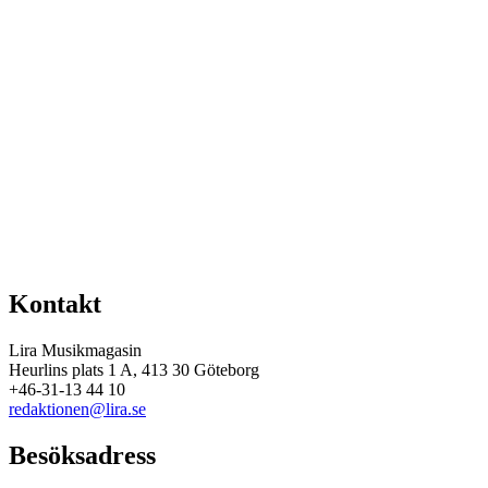
(Porto 49 kr tillkommer.)
Namn
(måste anges)
Adress
(måste anges)
Postnummer
(måste anges)
Ort
(måste anges)
Telefon
E-post
(måste anges)
Beställ
Kontakt
Lira Musikmagasin
Heurlins plats 1 A, 413 30 Göteborg
+46-31-13 44 10
redaktionen@lira.se
Besöksadress