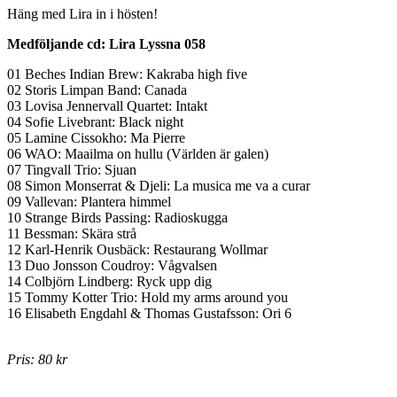
Häng med Lira in i hösten!
Medföljande cd: Lira Lyssna 058
01 Beches Indian Brew: Kakraba high five
02 Storis Limpan Band: Canada
03 Lovisa Jennervall Quartet: Intakt
04 Sofie Livebrant: Black night
05 Lamine Cissokho: Ma Pierre
06 WAO: Maailma on hullu (Världen är galen)
07 Tingvall Trio: Sjuan
08 Simon Monserrat & Djeli: La musica me va a curar
09 Vallevan: Plantera himmel
10 Strange Birds Passing: Radioskugga
11 Bessman: Skära strå
12 Karl-Henrik Ousbäck: Restaurang Wollmar
13 Duo Jonsson Coudroy: Vågvalsen
14 Colbjörn Lindberg: Ryck upp dig
15 Tommy Kotter Trio: Hold my arms around you
16 Elisabeth Engdahl & Thomas Gustafsson: Ori 6
Pris: 80 kr
Beställ %NR%