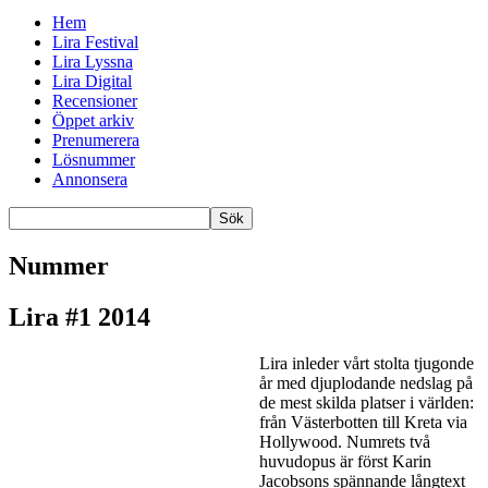
Hem
Lira Festival
Lira Lyssna
Lira Digital
Recensioner
Öppet arkiv
Prenumerera
Lösnummer
Annonsera
Nummer
Lira #1 2014
Lira inleder vårt stolta tjugonde
år med djuplodande nedslag på
de mest skilda platser i världen:
från Västerbotten till Kreta via
Hollywood. Numrets två
huvudopus är först Karin
Jacobsons spännande långtext