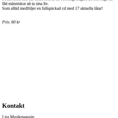
fått människor att ta sina liv.
Som alltid medföljer en fullspäckad cd med 17 aktuella låtar!
Pris: 80 kr
Beställ %NR%
(Porto 49 kr tillkommer.)
Namn
(måste anges)
Adress
(måste anges)
Postnummer
(måste anges)
Ort
(måste anges)
Telefon
E-post
(måste anges)
Beställ
Kontakt
Lira Musikmagasin