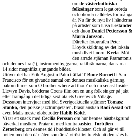
om de
västerbottniska
folksånger
som legat orörda
och ohörda i alldeles för många
år. Nu får de nytt liv i händerna
på artister som
Lisa Lestander
och duon
Daniel Pettersson &
Maria Jonsson
.
Därefter fotografen Peter
Lloyds skildring av det lokala
musiklivet i norra
Kreta
. Möt
den ärrade stjärnan Psarantonis
och dennes lira (!), instrumentbyggarna, rakibrännarna, dansarna …
14 sidor magnifikt sjungande bilder.
Utöver det har Erik Augustin Palm träffat
T Bone Burnett
i San
Francisco för ett givande samtal om dennes musikaliska gärning
bakom filmer som O brother where art thou? och nu senast Inside
Llewyn Davis, bröderna Coens film om en ung folk singer på jakt
efter framgång i det tidiga sextiotalets Greenwich Village.
Dessutom intervjuer med idel Sverigeaktuella stjärnor:
Tomasz
Stanko
, den polske jazztrumpetaren, brasilianskan
Badi Assad
och
även Malis meste globetrotter
Habib Koité
.
Vi tar ett snack med
Cecilia Persson
om hur hennes hästbakgrund
påverkat musiken. Pratar ut med kontrabasisten
Torbjörn
Zetterberg
om dennes tid i buddistiskt kloster. Och så går vi till
botten med den där låten som är så otröstligt tragisk att den sägs ha