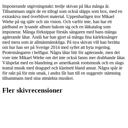
Imponerande utgivningstakt: tredje skivan på lika många år.
Tillsammans utgör de en trilogi som också släpps som box, med en
extraskiva med överblivet material. Uppenbarligen tror Mikael
Wiehe på sig själv och sin vision. Och varför inte, han har ett
pärlband av lysande album bakom sig och en låtkatalog som
imponerar. Många förknippar förstås sångaren med hans många
agiterande låtar. Ändå har han gjort så många fina kärlekssånger
med mera som är allmänmänskliga. På nya skivan vill han berätta
om hur han ser på Sverige 2014 med syftet att byta regering.
Protestsångaren i helfigur. Några låtar blir för agiterande, men det
vore inte Mikael Wiehe om det inte också fanns mer drabbande låtar.
Välspelat med en blandning av amerikansk rootsmusik och en slags
teatral musik med dragspel och klarinett bland annat. Några spår är
för rakt på för min smak, i andra får han till en suggestiv stämning
tillsammans med sina utmärkta musiker.
Fler skivrecensioner