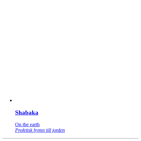
Shabaka
On the earth
Profetisk hymn till jorden